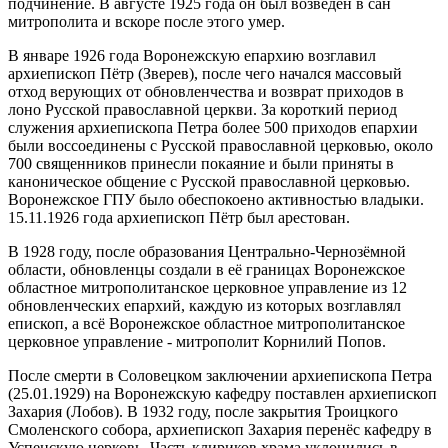
подчинение. В августе 1925 года он был возведен в сан
митрополита и вскоре после этого умер.
В январе 1926 года Воронежскую епархию возглавил
архиепископ Пётр (Зверев), после чего начался массовый
отход верующих от обновленчества и возврат приходов в
лоно Русской православной церкви. За короткий период
служения архиепископа Петра более 500 приходов епархии
были воссоединены с Русской православной церковью, около
700 священников принесли покаяние и были приняты в
каноническое общение с Русской православной церковью.
Воронежское ГПУ было обеспокоено активностью владыки.
15.11.1926 года архиепископ Пётр был арестован.
В 1928 году, после образования Центрально-Чернозёмной
области, обновленцы создали в её границах Воронежское
областное митрополитанское церковное управление из 12
обновленческих епархий, каждую из которых возглавлял
епископ, а всё Воронежское областное митрополитанское
церковное управление - митрополит Корнилий Попов.
После смерти в Соловецком заключении архиепископа Петра
(25.01.1929) на Воронежскую кафедру поставлен архиепископ
Захария (Лобов). В 1932 году, после закрытия Троицкого
Смоленского собора, архиепископ Захария перенёс кафедру в
Успенскую церковь. Часть клириков храма уклонились в