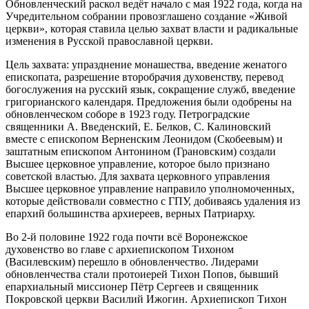
Обновленческий раскол ведёт начало с мая 1922 года, когда на
Учредительном собрании провозглашено создание «Живой
церкви», которая ставила целью захват власти и радикальные
изменения в Русской православной церкви.
Цель захвата: упразднение монашества, введение женатого
епископата, разрешение второбрачия духовенству, перевод
богослужения на русский язык, сокращение служб, введение
григорианского календаря. Предложения были одобрены на
обновленческом соборе в 1923 году. Петроградские
священники А. Введенский, Е. Белков, С. Калиновский
вместе с епископом Верненским Леонидом (Скобеевым) и
заштатным епископом Антонином (Грановским) создали
Высшее церковное управление, которое было признано
советской властью. Для захвата церковного управления
Высшее церковное управление направило уполномоченных,
которые действовали совместно с ГПУ, добиваясь удаления из
епархий большинства архиереев, верных Патриарху.
Во 2-й половине 1922 года почти всё Воронежское
духовенство во главе с архиепископом Тихоном
(Василевским) перешло в обновленчество. Лидерами
обновленчества стали протоиерей Тихон Попов, бывший
епархиальный миссионер Пётр Сергеев и священник
Покровской церкви Василий Ижогин. Архиепископ Тихон