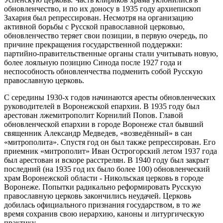
обновленчество, и по их доносу в 1935 году архиепископ
Захария был репрессирован. Несмотря на организацию
активной борьбы с Русской православной церковью,
обновленчество теряет свои позиции, в первую очередь, по
причине прекращения государственной поддержки:
партийно-правительственные органы стали учитывать новую,
более лояльную позицию Синода после 1927 года и
неспособность обновленчества подменить собой Русскую
православную церковь.
С середины 1930-х годов начинаются аресты обновленческих
руководителей в Воронежской епархии. В 1935 году был
арестован лжемитрополит Корнилий Попов. Главой
обновленческой епархии в городе Воронеже стал бывший
священник Александр Медведев, «возведённый» в сан
«митрополита». Спустя год он был также репрессирован. Его
приемник «митрополит» Иван Острогорский летом 1937 года
был арестован и вскоре расстрелян. В 1940 году был закрыт
последний (на 1935 год их было более 100) обновленческий
храм Воронежской области - Никольская церковь в городе
Воронеже. Попытки радикально реформировать Русскую
православную церковь закончились неудачей. Церковь
добилась официального признания государством, в то же
время сохранив свою иерархию, каноны и литургическую
практику.