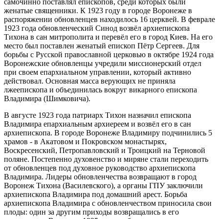
самочинно поставлял епископов, среди которых были
женатые священники. К 1923 году в городе Воронеже в
распоряжении обновленцев находилось 16 церквей. В феврале
1923 года обновленческий Синод возвёл архиепископа
Тихона в сан митрополита и перевёл его в город Киев. На его
место был поставлен женатый епископ Пётр Сергеев. Для
борьбы с Русской православной церковью в октябре 1924 года
Воронежские обновленцы учредили миссионерский отдел
при своем епархиальном управлении, который активно
действовал. Основная масса верующих не приняла
лжеепископа и объединилась вокруг викарного епископа
Владимира (Шимковича).
В августе 1923 года патриарх Тихон назначил епископа
Владимира епархиальным архиереем и возвёл его в сан
архиепископа. В городе Воронеже Владимиру подчинились 5
храмов - в Акатовом и Покровском монастырях,
Воскресенский, Петропавловский и Троицкий на Терновой
поляне. Постепенно духовенство и миряне стали переходить
от обновленцев под духовное руководство архиепископа
Владимира. Лидеры обновленчества возвращают в город
Воронеж Тихона (Василевского), а органы ГПУ заключили
архиепископа Владимира под домашний арест. Борьба
архиепископа Владимира с обновленчеством приносила свои
плоды: один за другим приходы возвращались в его