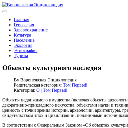
Главная
География
Здравоохранение
Культура
Население
Экология
Этнография
Туризм
Объекты культурного наследия
By
Воронежская Энциклопедия
Родительская категория:
Том Первый
Категория:
О | Том Первый
Объекты недвижимого имущества (включая объекты археологич
декоративно-прикладного искусства, объектами науки и техни
ценность с точки зрения истории, археологии, архитектуры, гр
свидетельством эпох и цивилизаций, подлинными источниками
В соответствии с Федеральным Законом «Об объектах культурн