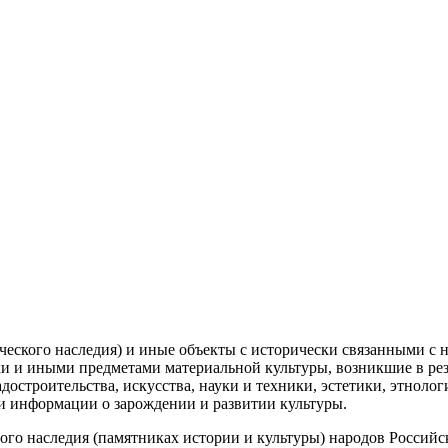
еского наследия) и иные объекты с исторически связанными с 
ки и иными предметами материальной культуры, возникшие в ре
адостроительства, искусства, науки и техники, эстетики, этнол
 информации о зарождении и развитии культуры.
ого наследия (памятниках истории и культуры) народов Российск