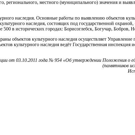
го, регионального, местного (муниципального) значения и выяв
турного наследия. Основные работы по выявлению объектов кул
ультурного наследия, состоящих под государственной охраной, б
е 500 в исторических городах: Борисоглебск, Богучар, Бобров, 
храны объектов культурного наследия осуществляет Управление 
ъектов культурного наследия ведёт Государственная инспекция 
ции от 03.10.2011 года № 954 «Об утверждении Положения о ед
(памятников ис
Ист