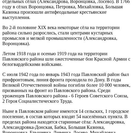
отдельных сёлах (Александрова, Воронцовка, Лосево). В 1766
году в сёлах Воронцовка, Петровка, Михайловка, Большая
Казинка произошли антифеодальные крестьянские
выступления.
Во 2-й половине XIX века некоторые сёла на территории
района сильно разрослись, стали центрами кустарных
промыслов и мелкой промышленности (Александровка,
Воронцовка).
Летом 1918 года и осенью 1919 года на территории
Павловского района шли ожесточенные бои Красной Армии с
белогвардейскими войсками.
С июля 1942 года по январь 1943 года Павловский район был
прифронтовым, линия фронта проходила по Дону. В годы
Великой Отечественной войны погибли более 10 000 человек,
призванных на фронт из Павловского района. Среди
уроженцев Павловского района - 6 Героев Советского Союза,
2 Героя Социалистического Труда.
Ныне в Павловском районе имеются 14 сельских, 1 городское
поселение, в состав которых входят 54 населённых пункта. В
пределах района находятся старинные сёла: Александровка,
Александровка-Донская, Бабка, Большая Казинка,
Воронцовка, Ерышевка, Ливенка, Лосево, Михайловка,