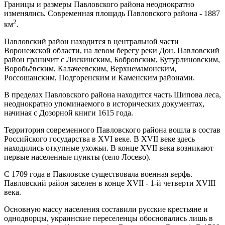
Границы и размеры Павловского района неоднократно
изменялись. Современная площадь Павловского района - 1887
2
км
.
Павловский район находится в центральной части
Воронежской области, на левом берегу реки Дон. Павловский
район граничит с Лискинским, Бобровским, Бутурлиновским,
Воробьёвским, Калачеевским, Верхнемамонским,
Россошанским, Подгоренским и Каменским районами.
В пределах Павловского района находится часть Шипова леса,
неоднократно упоминаемого в исторических документах,
начиная с Дозорной книги 1615 года.
Территория современного Павловского района вошла в состав
Российского государства в XVI веке. В XVII веке здесь
находились откупные ухожьи. В конце XVII века возникают
первые населенные пункты (село Лосево).
С 1709 года в Павловске существовала военная верфь.
Павловский район заселен в конце XVII - 1-й четверти XVIII
века.
Основную массу населения составили русские крестьяне и
однодворцы, украинские переселенцы обосновались лишь в