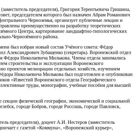
(заместитель председателя), Григория Терентьевича Гришина,
 совет, председателем которого был назначен Абрам Романович
Центрального Черноземья, организует публичные лекции и
направлены преимущественно на разработку теоретических
озёмного Центра, картирование ландшафтно-типологических
рально-Чернозёмного района.
емени был избран новый состав Учёного совета: Фёдор
аил Александрович Зубащенко (секретарь). Воронежский отдел
м Фёдора Николаевича Милькова. Члены отдела занимались
блем строительства и эксплуатации Воронежского
ию проектов мелиорации отдельных хозяйств, изучением
 Фёдора Николаевича Милькова был подготовлен и опубликован
ников «Известий Воронежского отдела Географического
оллективные труды, монографии, учебные пособия для высшей
ве секции физической географии, экономической и социальной
глебск, городе Бобров, городе Россошь, городе Павловск,
ль председателя), доцент А.И. Нестеров (заместитель
удничает с газетой «Коммуна», «Воронежский курьер»,