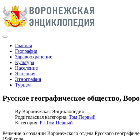
Главная
География
Здравоохранение
Культура
Население
Экология
Этнография
Туризм
Русское географическое общество, Вор
By
Воронежская Энциклопедия
Родительская категория:
Том Первый
Категория:
Р | Том Первый
Решение о создании Воронежского отдела Русского географич
1948 года.