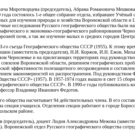
ича Миротворцева (председатель), Абрама Романовича Мешкова 
0 года состоялось 1-е общее собрание отдела, избравшее Учёный
ных для изучения природы и хозяйства Воронежской области и 
Научные исследования Русского географического общества были 
графического и экономико-географического районирования Черн
эрозией почв, а так же изучение малых и средних городов Цент
II-го съезда Географического общества СССР (1955). К этому вр
ишин (заместитель председателя), Н.И. Коржов, И.Н. Ежов, Мих
ом Черноземье и на прилегающих территориях под руководство
и совхозов Воронежской области, решением географических про
ской эффективности полезащитного лесоразведения и составлен
ением закономерностей их распространения. Под руководством
бщества СССР» (1957). В 1957-1974 годах вышло в свет 15 сбор
графического общества СССР». В 1990-е годы публиковались к
рофессор Владимир Иванович Федотов.
го общества насчитывает 94 действительных члена. В его соста
на секция учащихся. Отделения секции работают в городе Борисо
хольском районе.
(председатель), доцент Лидия Александровна Межова (заместите
ь). Воронежский отдел Русского географического общества сотр