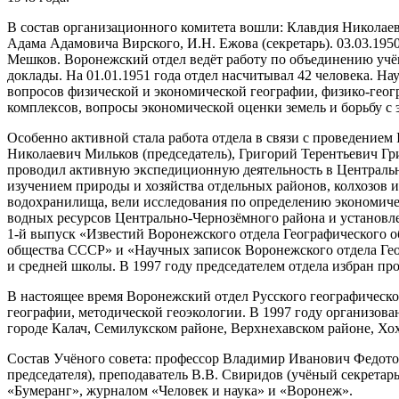
В состав организационного комитета вошли: Клавдия Николаев
Адама Адамовича Вирского, И.Н. Ежова (секретарь). 03.03.195
Мешков. Воронежский отдел ведёт работу по объединению учё
доклады. На 01.01.1951 года отдел насчитывал 42 человека. 
вопросов физической и экономической географии, физико-гео
комплексов, вопросы экономической оценки земель и борьбу с 
Особенно активной стала работа отдела в связи с проведением 
Николаевич Мильков (председатель), Григорий Терентьевич Гр
проводил активную экспедиционную деятельность в Центральн
изучением природы и хозяйства отдельных районов, колхозов 
водохранилища, вели исследования по определению экономиче
водных ресурсов Центрально-Чернозёмного района и установл
1-й выпуск «Известий Воронежского отдела Географического о
общества СССР» и «Научных записок Воронежского отдела Гео
и средней школы. В 1997 году председателем отдела избран п
В настоящее время Воронежский отдел Русского географическо
географии, методической геоэкологии. В 1997 году организова
городе Калач, Семилукском районе, Верхнехавском районе, Хо
Состав Учёного совета: профессор Владимир Иванович Федотов 
председателя), преподаватель В.В. Свиридов (учёный секретар
«Бумеранг», журналом «Человек и наука» и «Воронеж».