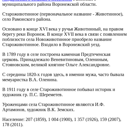
муниципального района Воронежской области.
Староживотинное (первоначальное название - Животинное),
село Рамонского района.
Основано в конце XVI века у ручья Животинный, на правом
берегу реки Воронеж. В конце XVII века в связи с появлением
поблизости села Новоживотинное приобрело название
Староживотинное. Входило в Воронежский уезд.
В 1789 году в селе построена каменная Предтеченская
церковь. Принадлежало Веневитиновым, Олениным,
Стояновским, великой княгине Ольге Александровне.
С середины 1820-х годов здесь, в имении мужа, часто бывала
мемуаристка В.А. Оленина.
В 1911 году в селе Староживотинное побывал историк и
художник гр. П.С. Шереметев.
Уроженцами села Староживотинное являются И.Ф.
Артамонов, художник В.К. Земских.
Население: 207 (1859), 1 004 (1900), 1 357 (1926), 159 (2007),
178 (2011).