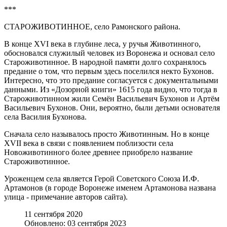
***
СТАРОЖИВОТИННОЕ, село Рамонского района.
В конце XVI века в глубине леса, у ручья Животинного,
обосновался служилый человек из Воронежа и основал село
Староживотинное. В народной памяти долго сохранялось
предание о том, что первым здесь поселился некто Бухонов.
Интересно, что это предание согласуется с документальными
данными. Из «Дозорной книги» 1615 года видно, что тогда в
Староживотинном жили Семён Васильевич Бухонов и Артём
Васильевич Бухонов. Они, вероятно, были детьми основателя
села Василия Бухонова.
Сначала село называлось просто Животинным. Но в конце
XVII века в связи с появлением поблизости села
Новоживотинного более древнее приобрело название
Староживотинное.
Уроженцем села является Герой Советского Союза И.Ф.
Артамонов (в городе Воронеже именем Артамонова названа
улица - примечание авторов сайта).
11 сентября 2020
Обновлено: 03 сентября 2023