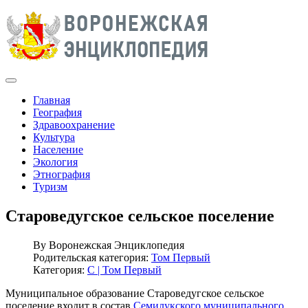
Главная
География
Здравоохранение
Культура
Население
Экология
Этнография
Туризм
Староведугское сельское поселение
By
Воронежская Энциклопедия
Родительская категория:
Том Первый
Категория:
С | Том Первый
Муниципальное образование Староведугское сельское
поселение входит в состав
Семилукского муниципального