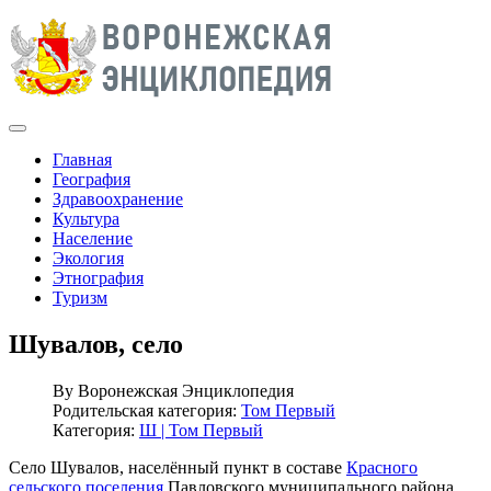
Главная
География
Здравоохранение
Культура
Население
Экология
Этнография
Туризм
Шувалов, село
By
Воронежская Энциклопедия
Родительская категория:
Том Первый
Категория:
Ш | Том Первый
Село Шувалов, населённый пункт в составе
Красного
сельского поселения
Павловского муниципального района