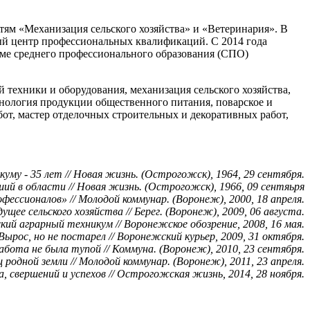
тям «Механизация сельского хозяйства» и «Ветеринария». В
ый центр профессиональных квалификаций. С 2014 года
теме среднего профессионального образования (СПО)
й техники и оборудования, механизация сельского хозяйства,
нология продукции общественного питания, поварское и
от, мастер отделочных строительных и декоративных работ,
куму - 35 лет // Новая жизнь. (Острогожск), 1964, 29 сентября.
й в области // Новая жизнь. (Острогожск), 1966, 09 сентяьря
фессионалов» // Молодой коммунар. (Воронеж), 2000, 18 апреля.
дущее сельского хозяйства // Берег. (Воронеж), 2009, 06 августа.
й аграрный техникум // Воронежское обозрение, 2008, 16 мая.
Вырос, но не постарел // Воронежский курьер, 2009, 31 октября.
бота не была тупой // Коммуна. (Воронеж), 2010, 23 сентября.
родной земли // Молодой коммунар. (Воронеж), 2011, 23 апреля.
а, свершений и успехов // Острогожская жизнь, 2014, 28 ноября.