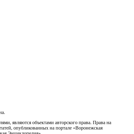
на.
ми, являются объектами авторского права. Права на
статей, опубликованных на портале «Воронежская
ская Энциклопедия».