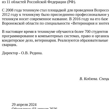
из 11 областей Российской Федерации (РФ).
С 2008 года техникум стал площадкой для проведения Всеросс
2012 году к техникуму было присоединено профессиональное у
техникум носит современное название. В 2016 году на его баз
Воронежской области по специальности «Ветеринария и зооте
В настоящее время в техникуме обучаются более 700 студентов
программирование в компьютерных системах, право и организа
кондитерское дело, ветеринария. Реализуются образовательные
сварщик.
Директор - О.В. Редина.
В. Кобзева. Спец
29 апреля 2024
Обновлено: 03 апреля 2026