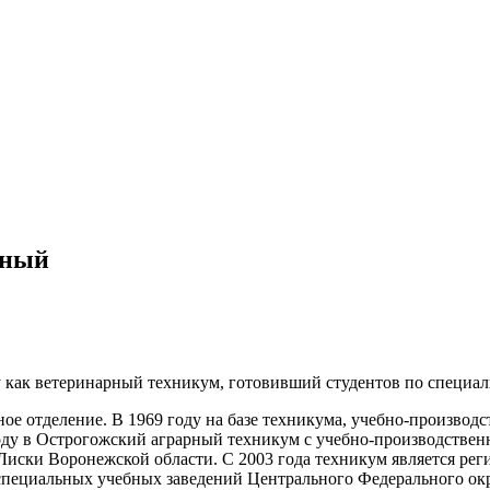
ьный
 как ветеринарный техникум, готовивший студентов по специал
ное отделение. В 1969 году на базе техникума, учебно-производ
ду в Острогожский аграрный техникум с учебно-производственн
 Лиски Воронежской области. С 2003 года техникум является ре
специальных учебных заведений Центрального Федерального окр