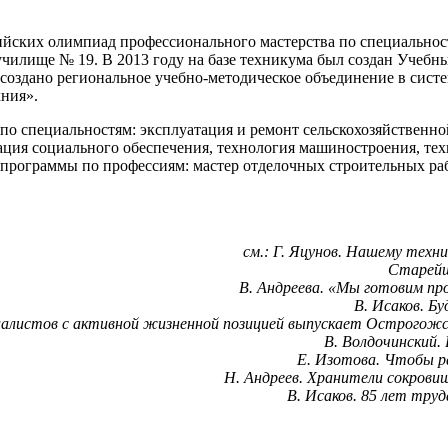
ийских олимпиад профессионального мастерства по специальнос
чилище № 19. В 2013 году на базе техникума был создан Учебн
е создано региональное учебно-методическое объединение в сис
хния».
 по специальностям: эксплуатация и ремонт сельскохозяйственно
ция социального обеспечения, технология машиностроения, тех
 программы по профессиям: мастер отделочных строительных раб
см.: Г. Яцунов. Нашему техни
Старейши
В. Андреева. «Мы готовим про
В. Исаков. Бу
иалистов с активной жизненной позицией выпускает Острогожски
В. Волдочинский. 
Е. Изотова. Чтобы ра
Н. Андреев. Хранители сокровищ 
В. Исаков. 85 лет труд