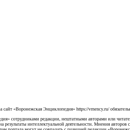
сайт «Воронежская Энциклопедия» https://vrnency.ru/ обязатель
ия» сотрудниками редакции, нештатными авторами или читателя
на результаты интеллектуальной деятельности. Мнения авторов 
лам портала могут не совпадать с позицией редакции «Воронеж