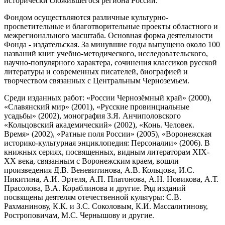
исторически сложившегося региона России.
Фондом осуществляются различные культурно-
просветительные и благотворительные проекты областного и
межрегионального масштаба. Основная форма деятельности
Фонда - издательская. За минувшие годы выпущено около 100
названий книг учебно-методического, исследовательского,
научно-популярного характера, сочинения классиков русской
литературы и современных писателей, биографией и
творчеством связанных с Центральным Черноземьем.
Среди изданных работ: «России Чернозёмный край» (2000),
«Славянский мир» (2001), «Русские провинциальные
усадьбы» (2002), монография З.Я. Анчиполовского
«Кольцовский академический» (2002), «Конь. Человек.
Время» (2002), «Ратные поля России» (2005), «Воронежская
историко-культурная энциклопедия: Персоналии» (2006). В
книжных сериях, посвященных, видным литераторам XIX-
XX века, связанным с Воронежским краем, вошли
произведения Д.В. Веневитинова, А.В. Кольцова, И.С.
Никитина, А.И. Эртеля, А.П. Платонова, А.Н. Новикова, А.Т.
Прасолова, В.А. Кораблинова и другие. Ряд изданий
посвящены деятелям отечественной культуры: С.В.
Рахманинову, К.К. и З.С. Соколовым, К.И. Массалитинову,
Ростроповичам, М.С. Чернышову и другие.