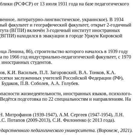
ики (РСФСР) от 13 июля 1931 года на базе педагогического
венное, литературно-лингвистическое, украинское). В 1934
нный факультет и географический факультет, открыт 2-годичный
ститута (ВГПИ) включён 3-годичный институт иностранных
т (ВГПИ) находился в эвакуации в городе Уржум Кировской
ца Ленина, 86), строительство которого началось в 1939 году
а по 1966 год индустриально-педагогический факультет, с 1970
а иностранных студентов.
в, К.И. Васильев, П.Л. Загоровский, В.А. Тонков, К.А.
есятки заслуженных учителей Российской Федерации (РФ),
Будаков, П.В. Соболев, А.А. Голубев.
зопасности жизнедеятельности, иностранных языков, психолого-
. Ведётся подготовка по 22 специальностям и направлениям. На
.Н. Митрофанов (1939-1947), А.М. Сергеев (1947-1954), Л.H.
.С. Потапов (2009-2013), С.И. Филоненко (с 2013 года).
сударственного педагогического университета. (Воронеж, 2021).