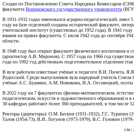
Создан по Постановлению Совета Народных Комиссаров (СНК) 
факультета
Воронежского государственного университета
(ВГУ
В 1931-1932 годах именовался аграрно-педагогический, имел 5 
году на базе отделений созданы исторический факультет, лите
учительский институт (существовал до 1952 года). В 1941 го
языков на правах факультета. С июля 1942 года до сентября 
области.
В 1948 году был открыт факультет физического воспитания и сп
(архитектор А.В. Миронов). С 1957 года по 1966 год существов
года по 1992 год действовало подготовительное отделение (так
В вузе работали известные учёные и педагоги В.И. Пичета, Я.Я
Родосский. Среди выпускников вуза народный учитель Союза 
учёные А.С. Бушмин, А.М. Новикова, И.А. Оссовецкий, поэты и 
В 2022 году на 7 факультетах (физико-математическом, естест
педагогическом, искусств и художественного образования) и в 
30 кафедрах работают более 360 преподавателей, в том числе 52
Ректоры (директоры): О.М. Бескин (1931-1932), Г.С. Турапин (1
Талов (1954-73), В.И. Логунов (1973-1979), B.C. Головин (1979
см.: