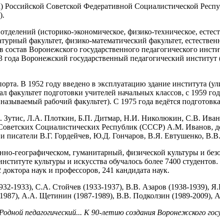
Российской Советской Федеративной Социалистической Республ
).
отделений (историко-экономическое, физико-техническое, естест
ратурный факультет, физико-математический факультет, естестве
ду в состав Воронежского государственного педагогического ин
1943 года Воронежский государственный педагогический институ
орта. В 1952 году введено в эксплуатацию здание института (ули
ал факультет подготовки учителей начальных классов, с 1959 год
 называемый рабочий факультет). С 1975 года ведётся подготовк
. Зутис, Л.A. Плоткин, Б.П. Дитмар, Н.И. Николюкин, С.В. Ивано
Советских Социалистических Республик (СССР) А.М. Иванов, д
писатели В.Г. Гордейчев, Ю.Д. Гончаров, В.Я. Евтушенко, В.В. 
венно-географическом, гуманитарный, физической культуры и бе
институте культуры и искусства обучалось более 7400 студентов
 доктора наук и профессоров, 241 кандидата наук.
932-1933), С.А. Стойчев (1933-1937), В.В. Азаров (1938-1939), Я
-1987), А.А. Щетинин (1987-1989), В.В. Подколзин (1989-2009), А
 Родной педагогический... К 90-летию создания Воронежского го