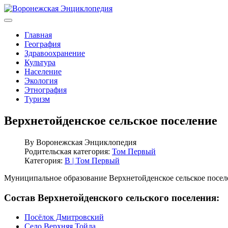
Главная
География
Здравоохранение
Культура
Население
Экология
Этнография
Туризм
Верхнетойденское сельское поселение
By
Воронежская Энциклопедия
Родительская категория:
Том Первый
Категория:
В | Том Первый
Муниципальное образование Верхнетойденское сельское посел
Состав Верхнетойденского сельского поселения:
Посёлок Дмитровский
Село Верхняя Тойда