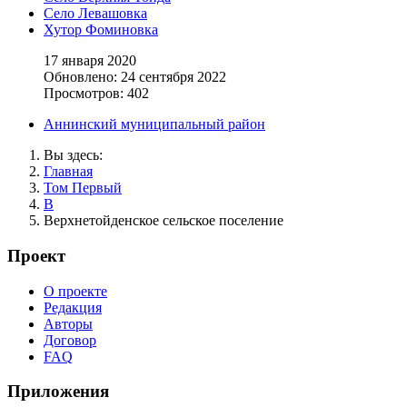
Село Левашовка
Хутор Фоминовка
17 января 2020
Обновлено: 24 сентября 2022
Просмотров: 402
Аннинский муниципальный район
Вы здесь:
Главная
Том Первый
В
Верхнетойденское сельское поселение
Проект
О проекте
Редакция
Авторы
Договор
FAQ
Приложения