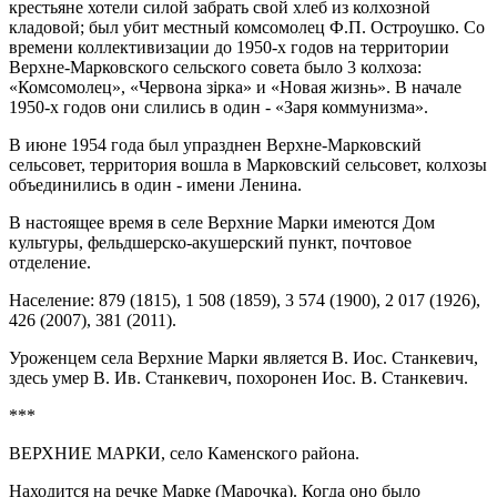
крестьяне хотели силой забрать свой хлеб из колхозной
кладовой; был убит местный комсомолец Ф.П. Остроушко. Со
времени коллективизации до 1950-х годов на территории
Верхне-Марковского сельского совета было 3 колхоза:
«Комсомолец», «Червона зiрка» и «Новая жизнь». В начале
1950-х годов они слились в один - «Заря коммунизма».
В июне 1954 года был упразднен Верхне-Марковский
сельсовет, территория вошла в Марковский сельсовет, колхозы
объединились в один - имени Ленина.
В настоящее время в селе Верхние Марки имеются Дом
культуры, фельдшерско-акушерский пункт, почтовое
отделение.
Население: 879 (1815), 1 508 (1859), 3 574 (1900), 2 017 (1926),
426 (2007), 381 (2011).
Уроженцем села Верхние Марки является В. Иос. Станкевич,
здесь умер В. Ив. Станкевич, похоронен Иос. В. Станкевич.
***
ВЕРХНИЕ МАРКИ, село Каменского района.
Находится на речке Марке (Марочка). Когда оно было