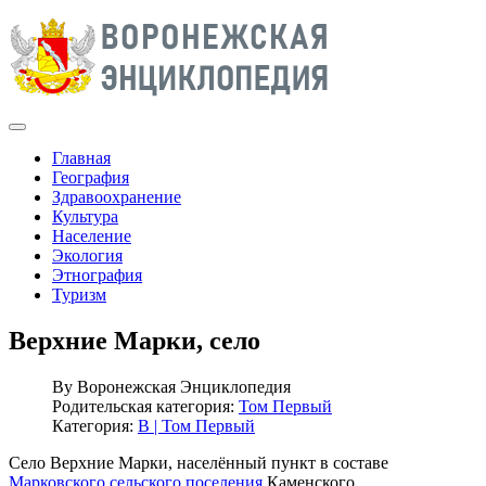
Главная
География
Здравоохранение
Культура
Население
Экология
Этнография
Туризм
Верхние Марки, село
By
Воронежская Энциклопедия
Родительская категория:
Том Первый
Категория:
В | Том Первый
Село Верхние Марки, населённый пункт в составе
Марковского сельского поселения
Каменского