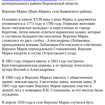
муниципального района Воронежской области.
Верхние Марки (Верх-Марок), село Каменского района.
Основано в начале XVIII века у реки Марка, в документах
упоминается в 1773 году и 1780 году. Первыми жителями
были «московские выходцы» и переселенцы из города
Коротояк. Затем начали селиться украинские казаки, которые
и составили большинство населения. Верхние Марки
сложились из двух слобод - Александрова (Лобановки;
принадлежала князьям Лобановым-Ростовским) и собственно
Верхних Марок (принадлежала Станкевичам). Верхние
Марки входили в состав Острогожского уезда.
В 1861 году открыта школа, в 1863 году построена
Крестовоздвиженская церковь, к ее приходу относились
хутора Волчий и Александровка.
В 1900 году в Верхних Марках имелось 1 общественное
здание, земская школа, 4 мелочные лавки, винная лавка. В
1905 году крестьяне Верхних Марок приняли участие в
захвате леса у помещика В.И. Станкевича, за что многие были
осуждены.
В апреле 1930 года в селе Верхние Марки случился бунт,