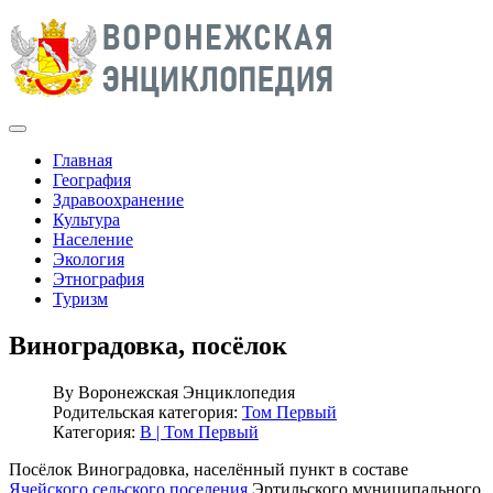
Главная
География
Здравоохранение
Культура
Население
Экология
Этнография
Туризм
Виноградовка, посёлок
By
Воронежская Энциклопедия
Родительская категория:
Том Первый
Категория:
В | Том Первый
Посёлок Виноградовка, населённый пункт в составе
Ячейского сельского поселения
Эртильского муниципального