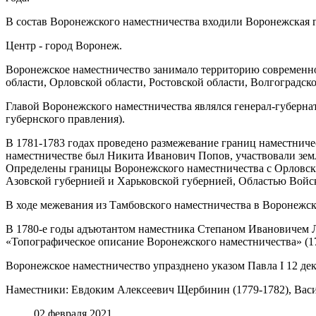
В состав Воронежского наместничества входили Воронежская гу
Центр - город Воронеж.
Воронежское наместничество занимало территорию современной
области, Орловской области, Ростовской области, Волгоградск
Главой Воронежского наместничества являлся генерал-губерна
губернского правления).
В 1781-1783 годах проведено размежевание границ наместничес
наместничестве был Никита Иванович Попов, участвовали зем
Определены границы Воронежского наместничества с Орловски
Азовской губернией и Харьковской губернией, Областью Войск
В ходе межевания из Тамбовского наместничества в Воронежск
В 1780-е годы адъютантом наместника Степаном Ивановичем Л
«Топографическое описание Воронежского наместничества» (178
Воронежское наместничество упразднено указом Павла I 12 дек
Наместники: Евдоким Алексеевич Щербинин (1779-1782), Васи
02 февраля 2021