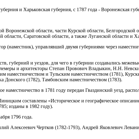
берния и Харьковская губерния, с 1787 года - Воронежская губ
 Воронежской области, части Курской области, Белгородской о
ой области, Саратовской области, а также Луганской области и 
тор (наместник), управлявший двумя губерниями через наместн
тв, губерний и уездов, для чего в губернии создавались межев
лемеры и архитекторы Степан Провович Владыкин, Н.Н. Невски
м наместничеством и Тульским наместничеством (1781), Курск
а Донского (1782), Тамбовским наместничеством (1783).
ое наместничество в 1781 году передан Гваздинский уезд, расп
иницким составлены «Историческое и географическое описание
5; изданы в 1982 году).
абря 1796 года.
лий Алексеевич Чертков (1782-1793), Андрей Яковлевич Левани