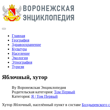
Главная
География
Здравоохранение
Культура
Население
Экология
Этнография
Туризм
Яблочный, хутор
By
Воронежская Энциклопедия
Родительская категория:
Том Первый
Категория:
Я | Том Первый
Хутор Яблочный, населённый пункт в составе
Болдыревского с