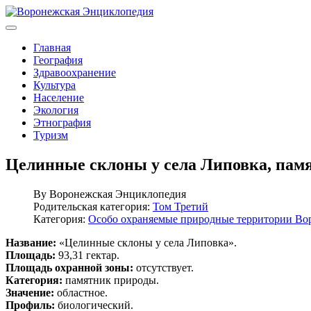
Главная
География
Здравоохранение
Культура
Население
Экология
Этнография
Туризм
Целинные склоны у села Липовка, пам
By
Воронежская Энциклопедия
Родительская категория:
Том Третий
Категория:
Особо охраняемые природные территории Во
Название:
«Целинные склоны у села Липовка».
Площадь:
93,31 гектар.
Площадь охранной зоны:
отсутствует.
Категория:
памятник природы.
Значение:
областное.
Профиль:
биологический.