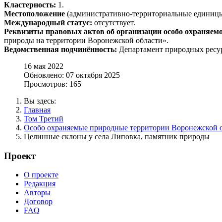
Кластерность:
1.
Местоположение
(административно-территориальные единицы,
Международный статус:
отсутствует.
Реквизиты правовых актов об организации особо охраняем
природы на территории Воронежской области».
Ведомственная подчинённость:
Департамент природных ресур
16 мая 2022
Обновлено: 07 октября 2025
Просмотров: 165
Вы здесь:
Главная
Том Третий
Особо охраняемые природные территории Воронежской 
Целинные склоны у села Липовка, памятник природы
Проект
О проекте
Редакция
Авторы
Договор
FAQ