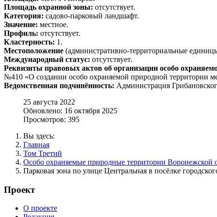
Площадь охранной зоны:
отсутствует.
Категория:
садово-парковый ландшафт.
Значение:
местное.
Профиль:
отсутствует.
Кластерность:
1.
Местоположение
(административно-территориальные единицы,
Международный статус:
отсутствует.
Реквизиты правовых актов об организации особо охраняем
№410 «О создании особо охраняемой природной территории ме
Ведомственная подчинённость:
Администрация Грибановског
25 августа 2022
Обновлено: 16 октября 2025
Просмотров: 395
Вы здесь:
Главная
Том Третий
Особо охраняемые природные территории Воронежской 
Парковая зона по улице Центральная в посёлке городско
Проект
О проекте
Редакция