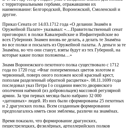
с территориальными гербами, отражавшими их
наименование: Белгородский, Воронежский, Смоленский и
другие.
Приказ Сената от 14.03.1712 года «О делании Знамён в
Оружейной Палате» указывал: «…Правительственный сенат
приговорил: в полки Кавалерийские и Инфантерийские во
всех Губерниях Знамен вновь не делать, а делать те Знамёна
во все полки и посылать из Оружейной палаты. А деньги за те
Знамёна, во что они станут, взяты будут из тех Губерний, на
которые какие полки положены…»
Знамя Воронежского пехотного полка существовало с 1712
года по 1720 год: «Флаг попеременных цветов золотом и
червонный, поверх оного положен косой красный крест,
пополам разделенный обратной расцветки». 08.11.1699 года
последовал указ Петра I о создании вместо дворянского
ополчения наёмной (из добровольцев) массовой регулярной
армии. За три первых месяца было набрано 32 000
«датошных» людей. Из них были сформированы 25 пехотных
и 2 драгунских полка. Всем созданным формировании
предполагалось иметь свои эмблемы, различи на знамёнах.
Время показало, что формирование драгунских,
пешестрелецких, фузилёрных, артиллерийских полков