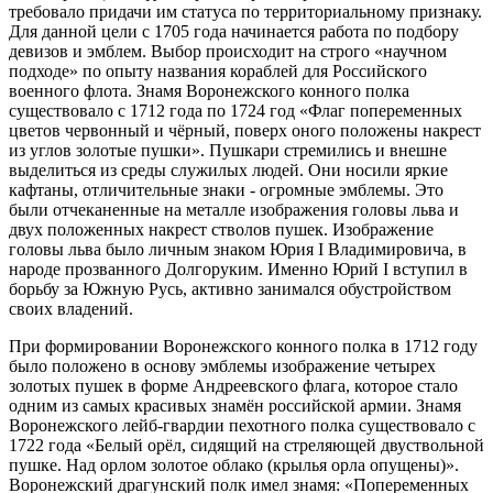
требовало придачи им статуса по территориальному признаку.
Для данной цели с 1705 года начинается работа по подбору
девизов и эмблем. Выбор происходит на строго «научном
подходе» по опыту названия кораблей для Российского
военного флота. Знамя Воронежского конного полка
существовало с 1712 года по 1724 год «Флаг попеременных
цветов червонный и чёрный, поверх оного положены накрест
из углов золотые пушки». Пушкари стремились и внешне
выделиться из среды служилых людей. Они носили яркие
кафтаны, отличительные знаки - огромные эмблемы. Это
были отчеканенные на металле изображения головы льва и
двух положенных накрест стволов пушек. Изображение
головы льва было личным знаком Юрия I Владимировича, в
народе прозванного Долгоруким. Именно Юрий I вступил в
борьбу за Южную Русь, активно занимался обустройством
своих владений.
При формировании Воронежского конного полка в 1712 году
было положено в основу эмблемы изображение четырех
золотых пушек в форме Андреевского флага, которое стало
одним из самых красивых знамён российской армии. Знамя
Воронежского лейб-гвардии пехотного полка существовало с
1722 года «Белый орёл, сидящий на стреляющей двуствольной
пушке. Над орлом золотое облако (крылья орла опущены)».
Воронежский драгунский полк имел знамя: «Попеременных