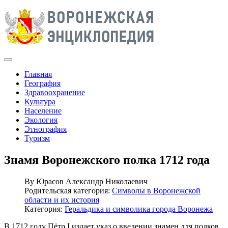
Главная
География
Здравоохранение
Культура
Население
Экология
Этнография
Туризм
Знамя Воронежского полка 1712 года
By
Юрасов Александр Николаевич
Родительская категория:
Символы в Воронежской
области и их история
Категория:
Геральдика и символика города Воронежа
В 1712 году Пётр I издает указ о введении знамен для полков