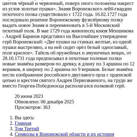
цветов чёрный и червонный, поверх оного положены накрест
из углов золотые пушки». Знамя Воронежского лейб-гвардии
пехотного полка существовало с 1722 года. 16.02.1727 года
последовало решение Воронежскому фузилёрному полку
выдать новое Знамя и переименовать в 5-й Московский
пехотный полк. В мае 1729 года живописец князя Меншикова
- Андрей Баранов представил на Высочайшее утверждение
герб Воронежский: «Две пушки на станках желтые, из одной
пушки выстреляно, а на ней сидит орёл белый одноглавый,
поле красное». Табель об оружейных и амуничных вещах, от
28.10.1731 года предписывал в пехотные полевые полки
новые знамёна размером по древку, в длину по 3 аршина по 12
вершков, в ширину по 2 аршина по 9 вершков. Белые знамёна
несли изображение российского двуглавого орла с орденской
цепью и крестом святого Андрея Первозванного, на груди же
вместо Георгия-Победоносца располагался полковой герб.
20 июня 2023
Обновлено: 06 декабря 2025
Просмотров: 363
Вы здесь:
Главная
Том Третий
Символы в Воронежской области и их история