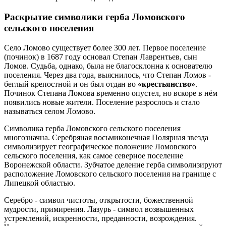
Раскрытие символики герба Ломовского
сельского поселения
Село Ломово существует более 300 лет. Первое поселение
(починок) в 1687 году основал Степан Лаврентьев, сын
Ломов. Судьба, однако, была не благосклонна к основателю
поселения. Через два года, выяснилось, что Степан Ломов -
беглый крепостной и он был отдан во
«крестьянство»
.
Починок Степана Ломова временно опустел, но вскоре в нём
появились новые жители. Поселение разрослось и стало
называться селом Ломово.
Символика герба Ломовского сельского поселения
многозначна. Серебряная восьмиконечная Полярная звезда
символизирует географическое положение Ломовского
сельского поселения, как самое северное поселение
Воронежской области. Зубчатое деление герба символизируют
расположение Ломовского сельского поселения на границе с
Липецкой областью.
Серебро - символ чистоты, открытости, божественной
мудрости, примирения. Лазурь - символ возвышенных
устремлений, искренности, преданности, возрождения.