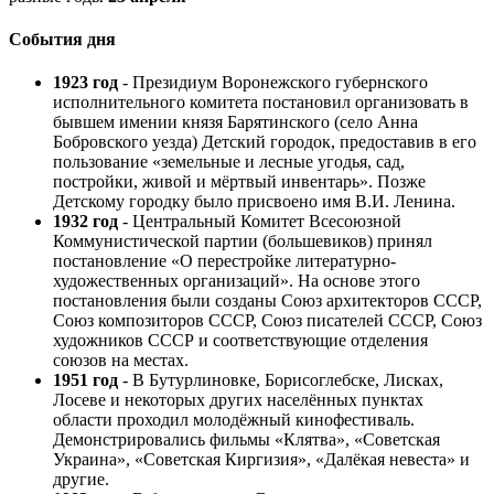
События дня
1923 год
- Президиум Воронежского губернского
исполнительного комитета постановил организовать в
бывшем имении князя Барятинского (село Анна
Бобровского уезда) Детский городок, предоставив в его
пользование «земельные и лесные угодья, сад,
постройки, живой и мёртвый инвентарь». Позже
Детскому городку было присвоено имя В.И. Ленина.
1932 год
- Центральный Комитет Всесоюзной
Коммунистической партии (большевиков) принял
постановление «О перестройке литературно-
художественных организаций». На основе этого
постановления были созданы Союз архитекторов СССР,
Союз композиторов СССР, Союз писателей СССР, Союз
художников СССР и соответствующие отделения
союзов на местах.
1951 год
- В Бутурлиновке, Борисоглебске, Лисках,
Лосеве и некоторых других населённых пунктах
области проходил молодёжный кинофестиваль.
Демонстрировались фильмы «Клятва», «Советская
Украина», «Советская Киргизия», «Далёкая невеста» и
другие.