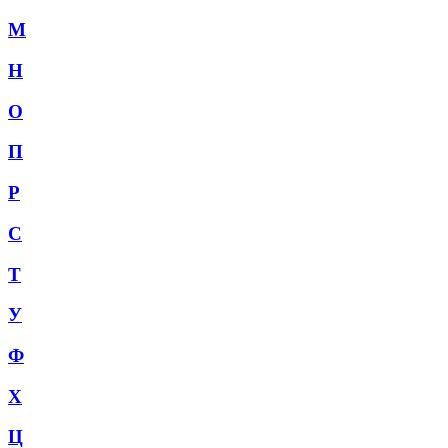
М
Н
О
П
Р
С
Т
У
Ф
Х
Ц