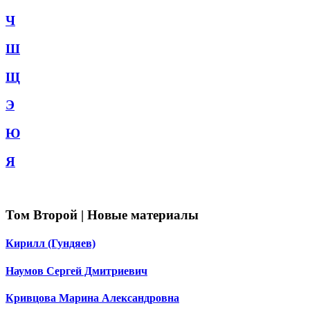
Ч
Ш
Щ
Э
Ю
Я
Том Второй | Новые материалы
Кирилл (Гундяев)
Наумов Сергей Дмитриевич
Кривцова Марина Александровна