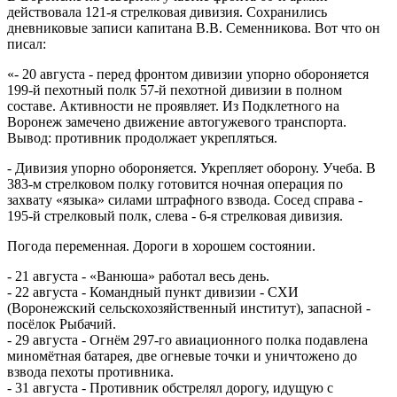
действовала 121-я стрелковая дивизия. Сохранились
дневниковые записи капитана В.В. Семенникова. Вот что он
писал:
«- 20 августа - перед фронтом дивизии упорно обороняется
199-й пехотный полк 57-й пехотной дивизии в полном
составе. Активности не проявляет. Из Подклетного на
Воронеж замечено движение автогужевого транспорта.
Вывод: противник продолжает укрепляться.
- Дивизия упорно обороняется. Укрепляет оборону. Учеба. В
383-м стрелковом полку готовится ночная операция по
захвату «языка» силами штрафного взвода. Сосед справа -
195-й стрелковый полк, слева - 6-я стрелковая дивизия.
Погода переменная. Дороги в хорошем состоянии.
- 21 августа - «Ванюша» работал весь день.
- 22 августа - Командный пункт дивизии - СХИ
(Воронежский сельскохозяйственный институт), запасной -
посёлок Рыбачий.
- 29 августа - Огнём 297-го авиационного полка подавлена
миномётная батарея, две огневые точки и уничтожено до
взвода пехоты противника.
- 31 августа - Противник обстрелял дорогу, идущую с