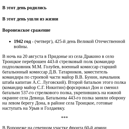
В этот день родились
В этот день ушли из жизни
Воронежское сражение
1942 год
- (четверг), 425-й день Великой Отечественной
войны.
В ночь на 20 августа в Придонье из села Дракино в село
Троицкое переброшен 443-й стрелковый полк (командир
подполковник М.М. Голубев, военный комиссар старший
батальонный комиссар Д.В. Татарников, заместитель
командира по строевой части майор В.В. Бунин, начальник
штаба капитан А.С. Луговский). Второй батальон этого полка
(командир майор С.Г. Никитин) форсировал Дон и сменил
батальон 537-го стрелкового полка, укрепившись на южной
окраине села Девица. Батальоны 443-го полка заняли оборону
на левом берегу Дона, в районе села Троицкое, готовые
наступать на Урыв и Голдаевку.
***
В Воронеже на северном участке фронта 60-й армии