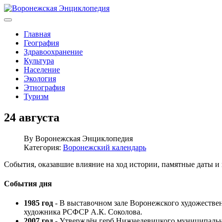
Главная
География
Здравоохранение
Культура
Население
Экология
Этнография
Туризм
24 августа
By
Воронежская Энциклопедия
Категория:
Воронежский календарь
События, оказавшие влияние на ход истории, памятные даты 
События дня
1985 год
- В выставочном зале Воронежского художестве
художника РСФСР А.К. Соколова.
2007 год
- Утверждён герб Нижнедевицкого муниципальн