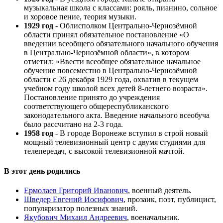
музыкальная школа с классами: рояль, пианино, сольное
и хоровое пение, теория музыки.
1929 год
- Облисполком Центрально-Чернозёмной
области принял обязательное постановление «О
введении всеобщего обязательного начального обучения
в Центрально-Чернозёмной области», в котором
отметил: «Ввести всеобщее обязательное начальное
обучение повсеместно в Центрально-Чернозёмной
области с 26 декабря 1929 года, охватив в текущем
учебном году школой всех детей 8-летнего возраста».
Постановление принято до учреждения
соответствующего общереспубликанского
законодательного акта. Введение начального всеобуча
было рассчитано на 2-3 года.
1958 год
- В городе Воронеже вступил в строй новый
мощный телевизионный центр с двумя студиями для
телепередач, с высокой телевизионной мачтой.
В этот день родились
Ермолаев Григорий Иванович
, военный деятель.
Шведер Евгений Иосифович
, прозаик, поэт, публицист,
популяризатор полезных знаний.
Якубович Михаил Андреевич
, военачальник.