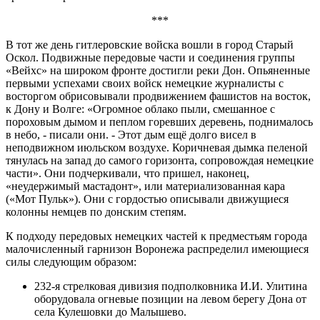
***
В тот же день гитлеровские войска вошли в город Старый
Оскол. Подвижные передовые части и соединения группы
«Вейхс» на широком фронте достигли реки Дон. Опьяненные
первыми успехами своих войск немецкие журналисты с
восторгом обрисовывали продвижением фашистов на восток,
к Дону и Волге: «Огромное облако пыли, смешанное с
пороховым дымом и пеплом горевших деревень, поднималось
в небо, - писали они. - Этот дым ещё долго висел в
неподвижном июльском воздухе. Коричневая дымка пеленой
тянулась на запад до самого горизонта, сопровождая немецкие
части». Они подчеркивали, что пришел, наконец,
«неудержимый мастадонт», или материализованная кара
(«Мот Пульк»). Они с гордостью описывали движущиеся
колонны немцев по донским степям.
К подходу передовых немецких частей к предместьям города
малочисленный гарнизон Воронежа распределил имеющиеся
силы следующим образом:
232-я стрелковая дивизия подполковника И.И. Улитина
оборудовала огневые позиции на левом берегу Дона от
села Кулешовки до Малышево.