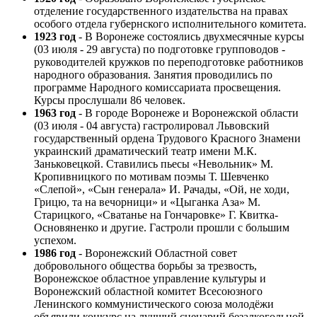
отделение государственного издательства на правах
особого отдела губернского исполнительного комитета.
1923 год
- В Воронеже состоялись двухмесячные курсы
(03 июля - 29 августа) по подготовке групповодов -
руководителей кружков по переподготовке работников
народного образования. Занятия проводились по
программе Народного комиссариата просвещения.
Курсы прослушали 86 человек.
1963 год
- В городе Воронеже и Воронежской области
(03 июля - 04 августа) гастролировал Львовский
государственный ордена Трудового Красного Знамени
украинский драматический театр имени М.К.
Заньковецкой. Ставились пьесы «Невольник» М.
Кропивницкого по мотивам поэмы Т. Шевченко
«Слепой», «Сын генерала» И. Рачады, «Ой, не ходи,
Грицю, та на вечорници» и «Цыганка Аза» М.
Старицкого, «Сватанье на Гончаровке» Г. Квитка-
Основяненко и другие. Гастроли прошли с большим
успехом.
1986 год
- Воронежский Областной совет
добровольного общества борьбы за трезвость,
Воронежское областное управление культуры и
Воронежский областной комитет Всесоюзного
Ленинского коммунистического союза молодёжи
объявили конкурс на лучший сценарий безалкогольной