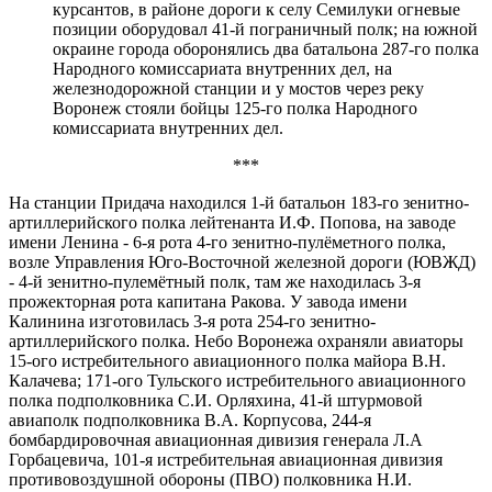
курсантов, в районе дороги к селу Семилуки огневые
позиции оборудовал 41-й пограничный полк; на южной
окраине города оборонялись два батальона 287-го полка
Народного комиссариата внутренних дел, на
железнодорожной станции и у мостов через реку
Воронеж стояли бойцы 125-го полка Народного
комиссариата внутренних дел.
***
На станции Придача находился 1-й батальон 183-го зенитно-
артиллерийского полка лейтенанта И.Ф. Попова, на заводе
имени Ленина - 6-я рота 4-го зенитно-пулёметного полка,
возле Управления Юго-Восточной железной дороги (ЮВЖД)
- 4-й зенитно-пулемётный полк, там же находилась 3-я
прожекторная рота капитана Ракова. У завода имени
Калинина изготовилась 3-я рота 254-го зенитно-
артиллерийского полка. Небо Воронежа охраняли авиаторы
15-ого истребительного авиационного полка майора В.Н.
Калачева; 171-ого Тульского истребительного авиационного
полка подполковника С.И. Орляхина, 41-й штурмовой
авиаполк подполковника В.А. Корпусова, 244-я
бомбардировочная авиационная дивизия генерала Л.А
Горбацевича, 101-я истребительная авиационная дивизия
противовоздушной обороны (ПВО) полковника Н.И.