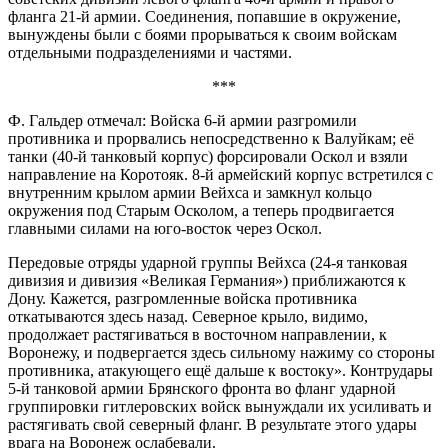
фланга 21-й армии. Соединения, попавшие в окружение,
вынуждены были с боями прорываться к своим войскам
отдельными подразделениями и частями.
***
Ф. Гальдер отмечал: Войска 6-й армии разгромили
противника и прорвались непосредственно к Валуйкам; её
танки (40-й танковый корпус) форсировали Оскол и взяли
направление на Коротояк. 8-й армейский корпус встретился с
внутренним крылом армии Вейхса и замкнул кольцо
окружения под Старым Осколом, а теперь продвигается
главными силами на юго-восток через Оскол.
Передовые отряды ударной группы Вейхса (24-я танковая
дивизия и дивизия «Великая Германия») приближаются к
Дону. Кажется, разгромленные войска противника
откатываются здесь назад. Северное крыло, видимо,
продолжает растягиваться в восточном направлении, к
Воронежу, и подвергается здесь сильному нажиму со стороны
противника, атакующего ещё дальше к востоку». Контрудары
5-й танковой армии Брянского фронта во фланг ударной
группировки гитлеровских войск вынуждали их усиливать и
растягивать свой северный фланг. В результате этого удары
врага на Воронеж ослабевали.