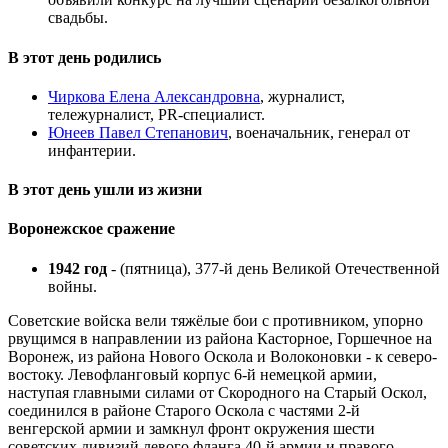
свадьбы.
В этот день родились
Чиркова Елена Александровна
, журналист,
тележурналист, PR-специалист.
Юнеев Павел Степанович
, военачальник, генерал от
инфантерии.
В этот день ушли из жизни
Воронежское сражение
1942 год
- (пятница), 377-й день Великой Отечественной
войны.
Советские войска вели тяжёлые бои с противником, упорно
рвущимся в направлении из района Касторное, Горшечное на
Воронеж, из района Нового Оскола и Волоконовки - к северо-
востоку. Левофланговый корпус 6-й немецкой армии,
наступая главными силами от Скородного на Старый Оскол,
соединился в районе Старого Оскола с частями 2-й
венгерской армии и замкнул фронт окружения шести
советских дивизий левого фланга 40-й армии и правого