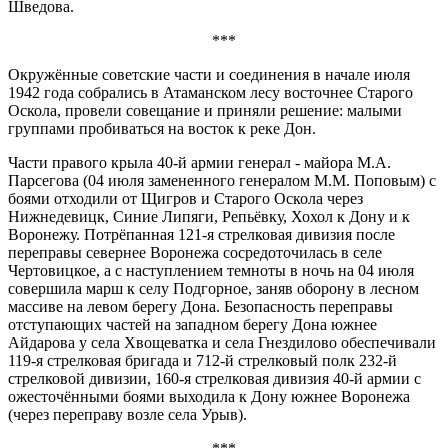
Шведова.
***
Окружённые советские части и соединения в начале июля
1942 года собрались в Атаманском лесу восточнее Старого
Оскола, провели совещание и приняли решение: малыми
группами пробиваться на восток к реке Дон.
Части правого крыла 40-й армии генерал - майора М.А.
Парсегова (04 июля замененного генералом М.М. Поповым) с
боями отходили от Щигров и Старого Оскола через
Нижнедевицк, Синие Липяги, Репьёвку, Хохол к Дону и к
Воронежу. Потрёпанная 121-я стрелковая дивизия после
переправы севернее Воронежа сосредоточилась в селе
Чертовицкое, а с наступлением темноты в ночь на 04 июля
совершила марш к селу Подгорное, заняв оборону в лесном
массиве на левом берегу Дона. Безопасность переправы
отступающих частей на западном берегу Дона южнее
Айдарова у села Хвощеватка и села Гнездилово обеспечивали
119-я стрелковая бригада и 712-й стрелковый полк 232-й
стрелковой дивизии, 160-я стрелковая дивизия 40-й армии с
ожесточёнными боями выходила к Дону южнее Воронежа
(через переправу возле села Урыв).