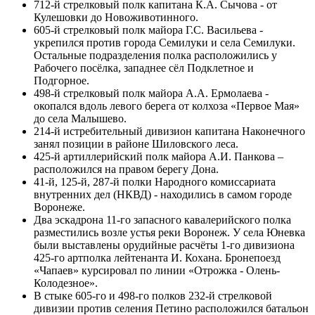
712-й стрелковый полк капитана К.А. Сычова - от
Кулешовки до Новоживотинного.
605-й стрелковый полк майора Г.С. Васильева -
укрепился против города Семилуки и села Семилуки.
Остальные подразделения полка расположились у
Рабочего посёлка, западнее сёл Подклетное и
Подгорное.
498-й стрелковый полк майора А.А. Ермолаева -
окопался вдоль левого берега от колхоза «Первое Мая»
до села Малышево.
214-й истребительный дивизион капитана Наконечного
занял позиции в районе Шиловского леса.
425-й артиллерийский полк майора А.И. Панкова –
расположился на правом берегу Дона.
41-й, 125-й, 287-й полки Народного комиссариата
внутренних дел (НКВД) - находились в самом городе
Воронеже.
Два эскадрона 11-го запасного кавалерийского полка
разместились возле устья реки Воронеж. У села Юневка
были выставлены орудийные расчёты 1-го дивизиона
425-го артполка лейтенанта И. Кохана. Бронепоезд
«Чапаев» курсировал по линии «Отрожка - Олень-
Колодезное».
В стыке 605-го и 498-го полков 232-й стрелковой
дивизии против селения Петино расположился батальон