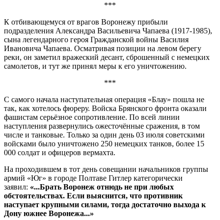
***
К отбивающемуся от врагов Воронежу прибыли
подразделения Александра Васильевича Чапаева (1917-1985),
сына легендарного героя Гражданской войны Василия
Ивановича Чапаева. Осматривая позиции на левом берегу
реки, он заметил вражеский десант, сброшенный с немецких
самолетов, и тут же принял меры к его уничтожению.
***
С самого начала наступательная операция «Блау» пошла не
так, как хотелось фюреру. Войска Брянского фронта оказали
фашистам серьёзное сопротивление. По всей линии
наступления развернулись ожесточённые сражения, в том
числе и танковые. Только за один день 03 июля советскими
войсками было уничтожено 250 немецких танков, более 15
000 солдат и офицеров вермахта.
На проходившем в тот день совещании начальников группы
армий «Юг» в городе Полтаве Гитлер категорически
заявил:
«...Брать Воронеж отнюдь не при любых
обстоятельствах. Если выяснится, что противник
наступает крупными силами, тогда достаточно выхода к
Дону южнее Воронежа...»