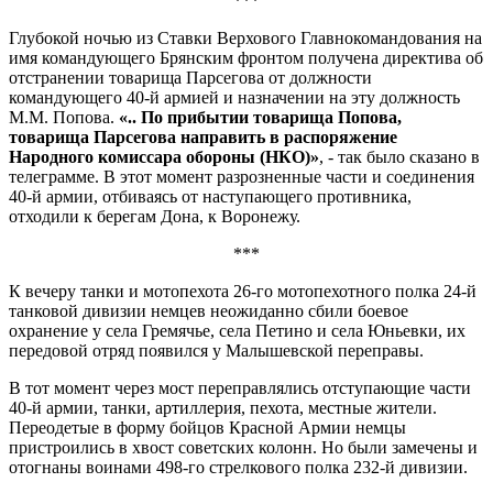
***
Глубокой ночью из Ставки Верхового Главнокомандования на
имя командующего Брянским фронтом получена директива об
отстранении товарища Парсегова от должности
командующего 40-й армией и назначении на эту должность
М.М. Попова.
«.. По прибытии товарища Попова,
товарища Парсегова направить в распоряжение
Народного комиссара обороны (НКО)»
, - так было сказано в
телеграмме. В этот момент разрозненные части и соединения
40-й армии, отбиваясь от наступающего противника,
отходили к берегам Дона, к Воронежу.
***
К вечеру танки и мотопехота 26-го мотопехотного полка 24-й
танковой дивизии немцев неожиданно сбили боевое
охранение у села Гремячье, села Петино и села Юньевки, их
передовой отряд появился у Малышевской переправы.
В тот момент через мост переправлялись отступающие части
40-й армии, танки, артиллерия, пехота, местные жители.
Переодетые в форму бойцов Красной Армии немцы
пристроились в хвост советских колонн. Но были замечены и
отогнаны воинами 498-го стрелкового полка 232-й дивизии.