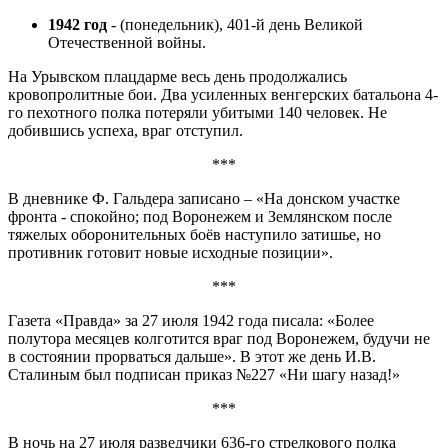
1942 год
- (понедельник), 401-й день Великой
Отечественной войны.
На Урывском плацдарме весь день продолжались
кровопролитные бои. Два усиленных венгерских батальона 4-
го пехотного полка потеряли убитыми 140 человек. Не
добившись успеха, враг отступил.
***
В дневнике Ф. Гальдера записано – «На донском участке
фронта - спокойно; под Воронежем и Землянском после
тяжелых оборонительных боёв наступило затишье, но
противник готовит новые исходные позиции».
***
Газета «Правда» за 27 июля 1942 года писала: «Более
полутора месяцев колготится враг под Воронежем, будучи не
в состоянии прорваться дальше». В этот же день И.В.
Сталиным был подписан приказ №227 «Ни шагу назад!»
***
В ночь на 27 июля разведчики 636-го стрелкового полка