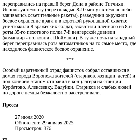
переправились на правый берег Дона в районе Титчихи.
Используя темноту (через каждые 8-10 минут в тёмное небо
взвивались осветительные ракеты), разведчики окружили
боевое охранение врага и в короткой рукопашной схватке
уничтожили 8 вражеских солдат, захватили пленного из 8-й
роты 35-го пехотного полка 7-й венгерской дивизии
(командир - полковник Шоймаши). В ту же ночь на западный
берег переправилась рота автоматчиков на то самое место, где
находилось фашистское боевое охранение.
***
Особый карательный отряд фашистов собрал оставшихся в
домах города Воронежа жителей (стариков, женщин, детей) и
под конвоем этапом отправил в концлагеря на станции
Курбатово, Алексеевку, Валуйки. Стариков и слабых людей
по дороге немцы безжалостно расстреливали.
Пресса
27 июля 2020
Обновлено: 29 января 2025
Просмотров: 376