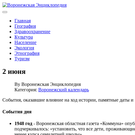
Главная
География
Здравоохранение
Культура
Население
Экология
Этнография
Туризм
2 июня
By
Воронежская Энциклопедия
Категория:
Воронежский календарь
События, оказавшие влияние на ход истории, памятные даты 
События дня
1948 год
- Воронежская областная газета «Коммуна» опуб
подчеркивалось: «установить, что все дети, проживающие
менее курса семилетней школы».