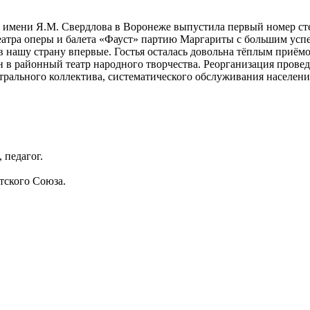
а имени Я.М. Свердлова в Воронеже выпустила первый номер ст
театра оперы и балета «Фауст» партию Маргариты с большим ус
 нашу страну впервые. Гостья осталась довольна тёплым приём
 в районный театр народного творчества. Реорганизация прове
рального коллектива, систематического обслуживания населени
 педагог.
етского Союза.