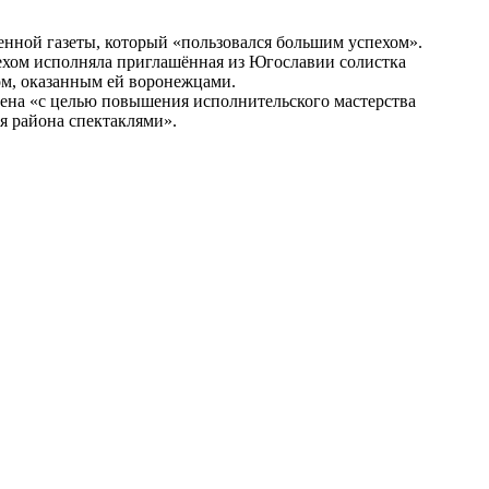
енной газеты, который «пользовался большим успехом».
пехом исполняла приглашённая из Югославии солистка
ом, оказанным ей воронежцами.
дена «с целью повышения исполнительского мастерства
я района спектаклями».