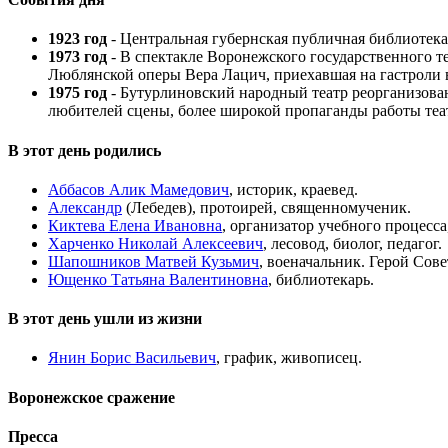
1923 год
- Центральная губернская публичная библиотек
1973 год
- В спектакле Воронежского государственного 
Люблянской оперы Вера Лацич, приехавшая на гастроли в
1975 год
- Бутурлиновский народный театр реорганизован
любителей сцены, более широкой пропаганды работы теат
В этот день родились
Аббасов Алик Мамедович
, историк, краевед.
Александр
(Лебедев), протоирей, священномученик.
Киктева Елена Ивановна
, организатор учебного процесса,
Харченко Николай Алексеевич
, лесовод, биолог, педагог.
Шапошников Матвей Кузьмич
, военачальник. Герой Сов
Ющенко Татьяна Валентиновна
, библиотекарь.
В этот день ушли из жизни
Янин Борис Васильевич
, график, живописец.
Воронежское сражение
Пресса