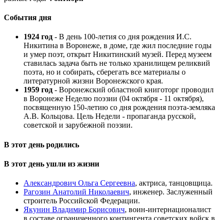
События дня
1924 год
- В день 100-летия со дня рождения И.С.
Никитина в Воронеже, в доме, где жил последние годы
и умер поэт, открыт Никитинский музей. Перед музеем
ставилась задача быть не только хранилищем реликвий
поэта, но и собирать, сберегать все материалы о
литературной жизни Воронежского края.
1959 год
- Воронежский областной книготорг проводил
в Воронеже Неделю поэзии (04 октября - 11 октября),
посвященную 150-летию со дня рождения поэта-земляка
А.В. Кольцова. Цель Недели - пропаганда русской,
советской и зарубежной поэзии.
В этот день родились
В этот день ушли из жизни
Александрович Ольга Сергеевна
, актриса, танцовщица.
Рагозин Анатолий Николаевич
, инженер. Заслуженный
строитель Российской Федерации.
Якунин Владимир Борисович
, воин-интернационалист
в составе ограниченного контингента советских войск в