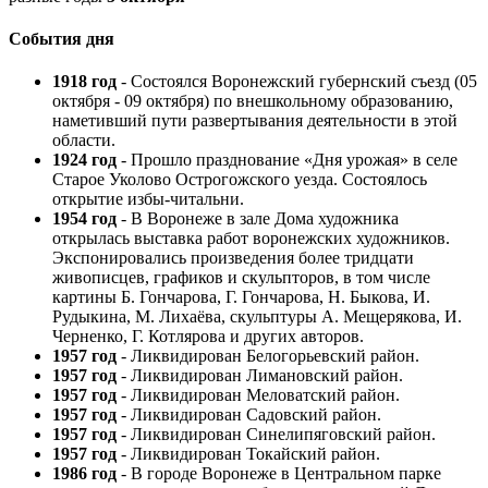
События дня
1918 год
- Состоялся Воронежский губернский съезд (05
октября - 09 октября) по внешкольному образованию,
наметивший пути развертывания деятельности в этой
области.
1924 год
- Прошло празднование «Дня урожая» в селе
Старое Уколово Острогожского уезда. Состоялось
открытие избы-читальни.
1954 год
- В Воронеже в зале Дома художника
открылась выставка работ воронежских художников.
Экспонировались произведения более тридцати
живописцев, графиков и скульпторов, в том числе
картины Б. Гончарова, Г. Гончарова, Н. Быкова, И.
Рудыкина, М. Лихаёва, скульптуры А. Мещерякова, И.
Черненко, Г. Котлярова и других авторов.
1957 год
- Ликвидирован Белогорьевский район.
1957 год
- Ликвидирован Лимановский район.
1957 год
- Ликвидирован Меловатский район.
1957 год
- Ликвидирован Садовский район.
1957 год
- Ликвидирован Синелипяговский район.
1957 год
- Ликвидирован Токайский район.
1986 год
- В городе Воронеже в Центральном парке