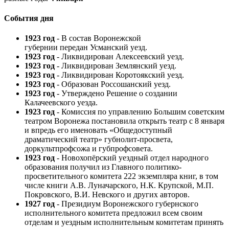
События дня
1923 год
- В состав Воронежской
губернии передан Усманский уезд.
1923 год
- Ликвидирован Алексеевский уезд.
1923 год
- Ликвидирован Землянский уезд.
1923 год
- Ликвидирован Коротоякский уезд.
1923 год
- Образован Россошанский уезд.
1923 год
- Утверждено Решение о создании
Калачеевского уезда.
1923 год
- Комиссия по управлению Большим советским
театром Воронежа постановила открыть театр с 8 января
и впредь его именовать «Общедоступный
драматический театр» губнолит-просвета,
доркультпрофсожа и губпрофсовета.
1923 год
- Новохопёрский уездный отдел народного
образования получил из Главного политико-
просветительного комитета 222 экземпляра книг, в том
числе книги А.В. Луначарского, Н.К. Крупской, М.П.
Покровского, В.И. Невского и других авторов.
1927 год
- Президиум Воронежского губернского
исполнительного комитета предложил всем своим
отделам и уездным исполнительным комитетам принять