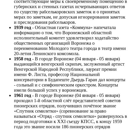
соответствующие меры к своевременному помещению в
губернских и стенных газетах исчерпывающих ответов
по существу рабселькоровских заметок и о принятых
мерах по заметкам, не допуская игнорирования заметок
и преследования рабселькоров.
1939 год
- Областная газета «Коммуна» напечатала
информацию о том, что Воронежский областной
исполнительный комитет удовлетворил ходатайство
общественных организаций Воронежа о
переименовании Молодого театра города в театр имени
20-летия Ленинского комсомола.
1958 год
- В городе Воронеже (04 января - 05 января)
выдающийся венгерский скрипач, заслуженный артист
Венгерской Народной Республики, лауреат премии
имени Ф. Листа, профессор Национальной
консерватории в Будапеште Дьердь Гаран дал концерты
- сольный и с симфоническим оркестром. Концерты
имели большой успех у воронежцев.
1961 год
- В городе Воронеже (04 января - 05 января)
проходил 1-й областной слёт представителей советов
пионерских отрядов, получивших почётное звание
«Спутник семилетки» (соревнование за право
называться «Отряд - спутник семилетки» развернулось в
период подготовки к XXI съезду КПСС, к концу 1959
года это звание носили 186 пионерских отрядов