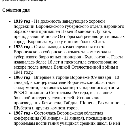
События дня
1919 год
- На должность заведующего хоровой
подсекции Воронежского губернского отдела народного
образования приглашён Павел Иванович Лучкин,
преподававший после Октябрьской революции в школах
города Воронежа музыку и пение более 30 лет.
1925 год
- Стала выходить еженедельная газета
Воpонежского губернского комитета комсомола и
губернского бюро юных пионеров «Будь готов!». Газета
издавалась более 16 лет и прекратила существование
вскоре после начала Великой Отечественной войны в
1941 году.
1960 год
- Впервые в городе Воронеже (09 января - 10
января), в концертном зале Воронежской областной
филармонии, состоялись концерты народного артиста
РСФСР пианиста Святослава Рихтера, вызвавшие
большой интерес у слушателей. Исполнялись
произведения Бетховена, Гайдна, Шопена, Рахманинова,
Шуберта и других композиторов.
1967 год
- Состоялась Воронежская областная
конференция (09 января - 11 января), посвященная
проблемам воспитания учащихся средних школ. В ней