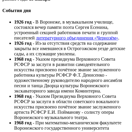
События дня
1926 год
- В Воронеже, в музыкальном училище,
состоялся вечер памяти поэта Сергея Есенина,
устроенный секцией работников печати и группой
писателей
литературного объединения «Чернозём»
.
1926 год
- Из-за отсутствия средств на содержание
закрыты все имевшиеся в Острогожском уезде детские
сады, а их служащие уволены.
1968 год
- Указом президиума Верховного Совета
РСФСР за заслуги в развитии самодеятельного
искусства присвоено почётное звание заслуженного
работника культуры РСФСР Ф.Т. Денисенко -
художественному руководителю народного ансамбля
песни и танца Дворца культуры Воронежского
экскаваторного завода имени Коминтерна.
1968 год
- Указом Президиума Верховного Совета
РСФСР за заслуги в области советского вокального
искусства присвоено почётное звание заслуженного
артиста РСФСР Е.И. Пойманову - солисту оперы
Воронежского музыкального театра.
1968 год
- При математико-механическом факультете
Воронежского государственного университета