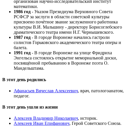
организован научно-исследовательский институт
математики.
1986 год
- Указом Президиума Верховного Совета
РСФСР за заслуги в области советской культуры
присвоено почётное звание заслуженного работника
культуры В.И. Мальшину - директору Борисоглебского
драматического театра имени Н.Г. Чернышевского.
1987 год
- В городе Воронеже начались гастроли
солистов Горьковского академического театра оперы и
балета.
1991 год
- В городе Воронеже на улице Фридриха
Энгельса состоялось открытие мемориальной доски,
посвящённой пребыванию в Воронеже поэта О.
Мандельштама.
В этот день родились
Афанасьев Вячеслав Алексеевич
, врач, патологоанатом,
педагог.
В этот день ушли из жизни
Алексеев Владимир Николаевич
, историк.
Алексеев Иван Епифанович
, Герой Советского Союза.