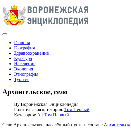
Главная
География
Здравоохранение
Культура
Население
Экология
Этнография
Туризм
Архангельское, село
By
Воронежская Энциклопедия
Родительская категория:
Том Первый
Категория:
А | Том Первый
Село Архангельское, населённый пункт в составе
Архангельско