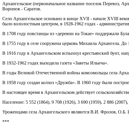
Архангельское (первоначальное название поселок Перевоз, Арх
Воронеж - Саратов.
Село Архангельское основано в конце XVII - начале XVIII веко
было вололостным центром, в 1928-1962 годах - администрати
В 1708 году повстанцы из «деревни на Токае» поддержали Була
В 1755 году в селе сооружена церковь Михаила Архангела. До 
В 1916 году в Архангельском вспыхнул крестьянский бунт, нап
В 1932-1962 годах выходила газета «Заветы Ильича».
В годы Великой Отечественной войны комсомольцы села Архан
В 1958 году создан колхоз «Дружба». В 1960 году были построе
В настоящее время в Архангельском действует сельскохозяйстве
Население: 5 552 (1864), 9 708 (1926), 3 690 (1959), 2 886 (2007),
Уроженцами села Архангельского являются В.И. Фролов, О.Б.
***