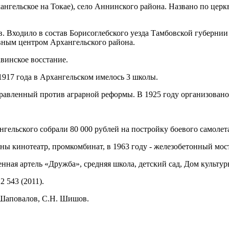
ангельское на Токае), село Аннинского района. Названо по церкв
в. Входило в состав Борисоглебского уезда Тамбовской губернии 
вным центром Архангельского района.
винское восстание.
1917 года в Архангельском имелось 3 школы.
равленный против аграрной реформы. В 1925 году организовано т
гельского собрали 80 000 рублей на постройку боевого самоле
ны кинотеатр, промкомбинат, в 1963 году - железобетонный мост
нная артель «Дружба», средняя школа, детский сад, Дом культур
 2 543 (2011).
 Шаповалов, С.Н. Шишов.