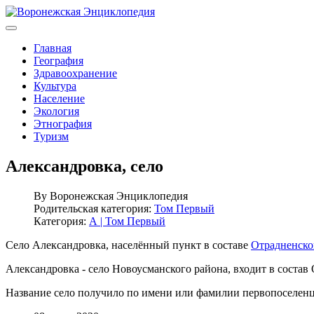
Главная
География
Здравоохранение
Культура
Население
Экология
Этнография
Туризм
Александровка, село
By
Воронежская Энциклопедия
Родительская категория:
Том Первый
Категория:
А | Том Первый
Село Александровка, населённый пункт в составе
Отрадненско
Александровка - село Новоусманского района, входит в состав 
Название село получило по имени или фамилии первопоселенц