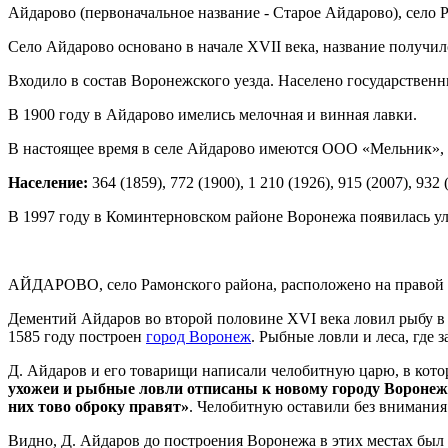
Айдарово (первоначальное название - Старое Айдарово), село 
Село Айдарово основано в начале XVII века, название получи
Входило в состав Воронежского уезда. Населено государствен
В 1900 году в Айдарово имелись мелочная и винная лавки.
В настоящее время в селе Айдарово имеются ООО «Мельник», б
Население:
364 (1859), 772 (1900), 1 210 (1926), 915 (2007), 932 
В 1997 году в Коминтерновском районе Воронежа появилась у
АЙДАРОВО, село Рамонского района, расположено на правой с
Дементий Айдаров во второй половине XVI века ловил рыбу в ре
1585 году построен
город Воронеж
. Рыбные ловли и леса, где
Д. Айдаров и его товарищи написали челобитную царю, в кото
ухожеи и рыбные ловли отписаны к новому городу Воронежу,
них тово оброку правят»
. Челобитную оставили без внимания
Видно, Д. Айдаров до построения Воронежа в этих местах был 