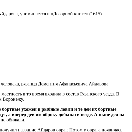
йдарова, упоминается в «Дозорной книге» (1615).
человека, рязанца Дементия Афанасьевича Айдарова.
естность в то время входила в состав Рязанского уезда. В
к Воронежу.
де бортные ухожеи и рыбные ловли и те деи их бортные
т, а вперед деи им оброку добывати негде. А ныне деи на
 не обижали.
 получил название Айдаров овраг. Потом у оврага появилась