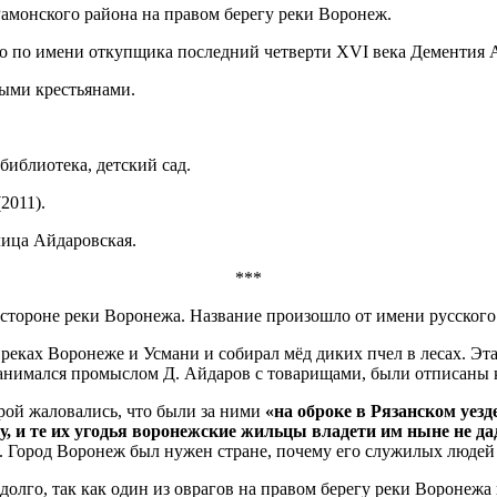
Рамонского района на правом берегу реки Воронеж.
ло по имени откупщика последний четверти XVI века Дементия А
ными крестьянами.
иблиотека, детский сад.
(2011).
лица Айдаровская.
***
тороне реки Воронежа. Название произошло от имени русского 
ках Воронеже и Усмани и собирал мёд диких пчел в лесах. Эта м
 занимался промыслом Д. Айдаров с товарищами, были отписаны 
рой жаловались, что были за ними
«на оброке в Рязанском уез
 и те их угодья воронежские жильцы владети им ныне не даду
. Город Воронеж был нужен стране, почему его служилых людей
долго, так как один из оврагов на правом берегу реки Воронежа