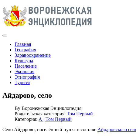
Главная
География
Здравоохранение
Культура
Население
Экология
Этнография
Туризм
Айдарово, село
By
Воронежская Энциклопедия
Родительская категория:
Том Первый
Категория:
А | Том Первый
Село Айдарово, населённый пункт в составе
Айдаровского сел