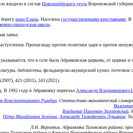
ло входило в состав
Новохопёрского уезда
Воронежской губерн
 берегу
реки Елань
. Населена
государственными крестьянами
. В
ковно-приходская школа
.
ая лавка.
ступления. Пропаганду против политики царя и против ненужно
казывается, что в селе была Абрамовская церковь, от церкви и 
ультуры, библиотека, фельдшерско-акушерский пункт, почтовое 
(2007), 421 (2011), 243 (2021).
в
. В 1992 году в Абрамовку переехал
Александр Владимирович 
р Константинович Рындин
. Статистико-экономический словарь
Валентин
Владимир Павлович Загоровский
.
Пётр Михайлович Зеленин
,
Александр Тимофеевич Лукьянов
. Т
Л.Н. Верховых. Абрамовка Таловского района: про
овка Таловского района и Красное Новохопёрского района Ворон