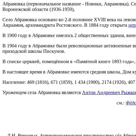
Абрамовка (первоначальное название - Новики, Аврамовка). Се
Воронежской области (1936-1959),
Село Абрамовка основано во 2-й половине XVIII века на левом
Авраамия, архимандрита Ростовского. В 1884 году открыта
цер
В 1900 году в Абрамовке имелось 2 общественных здания, винн
В 1904 году в Абрамовке были революционные антивоенные вы
приходской школы Пискунов.
В списке церквей, помещённом в «Памятной книге 1893 года», у
В настоящее время в Абрамовке имеются средняя школа, Дом к
Население: 469 (1816), 671 (1859), 1 434 (1900), 2174 (1926), 407 
Уроженцем села Абрамовка являются
Антон Андреевич Рыжко
см.:
Фёдо
Л.Н. Верховых. Антропонимическое пространство сёл Абрам