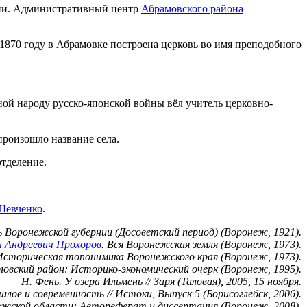
ии. Административный центр
Абрамовского района
 1870 году в Абрамовке построена церковь во имя преподобного
й народу русско-японской войны вёл учитель церковно-
произошло название села.
отделение.
Шевченко
.
 Воронежской губернии (Досоветский период) (Воронеж, 1921).
 Андреевич Прохоров
. Вся Воронежская земля (Воронеж, 1973).
 Историческая топонимика Воронежского края (Воронеж, 1973).
аловский район: Историко-экономический очерк (Воронеж, 1995).
Н. Фень. У озера Ильмень // Заря (Таловая), 2005, 15 ноября.
шлое и современность // Истоки, Выпуск 5 (Борисоглебск, 2006).
ежской области: Автореферат и диссертация (Воронеж, 2008).