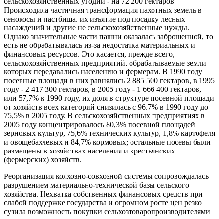
сельскохозяйственных угодий - на 72 200 гектаров.
Происходила частичная трансформация пахотных земель в
сенокосы и пастбища, их изъятие под посадку лесных
насаждений и другие не сельскохозяйственные нужды.
Однако значительные части пашни оказалась заброшенной, то
есть не обрабатывалась из-за недостатка материальных и
финансовых ресурсов. Это касается, прежде всего,
сельскохозяйственных предприятий, обрабатываемые земли
которых передавались населению и фермерам. В 1990 году
посевные площади в них равнялись 2 885 500 гектаров, в 1995
году - 2 417 300 гектаров, в 2005 году - 1 666 400 гектаров,
или 57,7% к 1990 году, их доля в структуре посевной площади
от хозяйств всех категорий снизилась с 96,7% в 1990 году до
75,5% в 2005 году. В сельскохозяйственных предприятиях в
2005 году концентрировалось 80,3% посевной площадей
зерновых культур, 75,6% технических культур, 1,8% картофеля
и овощебахчевых и 84,7% кормовых; остальные посевы были
размещены в хозяйствах населения и крестьянских
(фермерских) хозяйств.
Реорганизация колхозно-совхозной системы сопровождалась
разрушением материально-технической базы сельского
хозяйства. Нехватка собственных финансовых средств при
слабой поддержке государства и огромном росте цен резко
сузила возможность покупки сельхозтоваропроизводителями