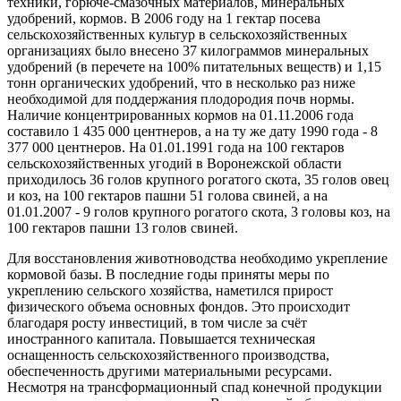
техники, горюче-смазочных материалов, минеральных
удобрений, кормов. В 2006 году на 1 гектар посева
сельскохозяйственных культур в сельскохозяйственных
организациях было внесено 37 килограммов минеральных
удобрений (в перечете на 100% питательных веществ) и 1,15
тонн органических удобрений, что в несколько раз ниже
необходимой для поддержания плодородия почв нормы.
Наличие концентрированных кормов на 01.11.2006 года
составило 1 435 000 центнеров, а на ту же дату 1990 года - 8
377 000 центнеров. На 01.01.1991 года на 100 гектаров
сельскохозяйственных угодий в Воронежской области
приходилось 36 голов крупного рогатого скота, 35 голов овец
и коз, на 100 гектаров пашни 51 голова свиней, а на
01.01.2007 - 9 голов крупного рогатого скота, 3 головы коз, на
100 гектаров пашни 13 голов свиней.
Для восстановления животноводства необходимо укрепление
кормовой базы. В последние годы приняты меры по
укреплению сельского хозяйства, наметился прирост
физического объема основных фондов. Это происходит
благодаря росту инвестиций, в том числе за счёт
иностранного капитала. Повышается техническая
оснащенность сельскохозяйственного производства,
обеспеченность другими материальными ресурсами.
Несмотря на трансформационный спад конечной продукции