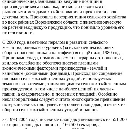
свиноводческие), занимавших ведущие позиции в
производстве мяса и молока, не смогли освоиться с
рыночными методами хозяйствования и прекратили свою
деятельность. Произошла переориентация сельского хозяйства
во всех районах Воронежской области с животноводческую
на растениеводческую продукцию, что понизило уровень его
интенсивности.
С 2000 года наметился перелом в развитии сельского
хозяйства, однако его уровень (за исключением валовых
сборов подсолнечника и картофеля) все ещё ниже 1980 года.
Причинами спада, помимо перемен в аграрных отношениях,
явилось ослабление обеспеченностью главными
экономическими факторами производства - землей и
капиталом (основными фондами). Происходило сокращение
площади сельскохозяйственных угодий, используемых
землепользователями, занимающимися сельскохозяйственным
производством, в том числе наиболее ценной их части -
пашни, а следовательно, и посевных площадей. Особенно
неблагоприятным следует считать многократное превышение
потерь посевных площадей, над общей площадью, изъятых из
оборота сельскохозяйственных угодий и пашни.
За 1993-2004 годы посевные площадь уменьшились на 551 200
гектаров, площадь пашни - на 166 500 гектаров, а