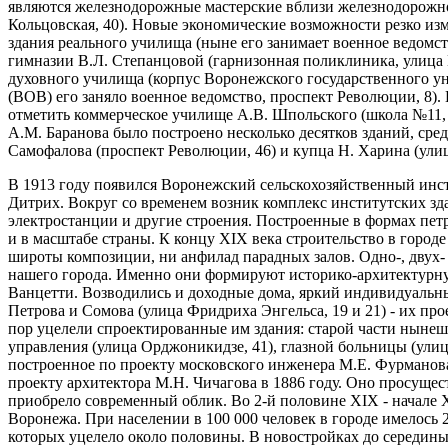
являются железнодорожные мастерские вблизи железнодорожного
Кольцовская, 40). Новые экономические возможности резко изм
здания реального училища (ныне его занимает военное ведомс
гимназии В.Л. Степанцовой (гарнизонная поликлиника, улица 
духовного училища (корпус Воронежского государственного ун
(ВОВ) его заняло военное ведомство, проспект Революции, 8).
отметить коммерческое училище А.В. Шпольского (школа №11, у
А.М. Баранова было построено несколько десятков зданий, сре
Самофалова (проспект Революции, 46) и купца Н. Харина (улица
В 1913 году появился Воронежский сельскохозяйственный инст
Дитрих. Вокруг со временем возник комплекс институтских зда
электростанции и другие строения. Построенные в формах петр
и в масштабе страны. К концу XIX века строительство в город
широты композиции, ни анфилад парадных залов. Одно-, двух
нашего города. Именно они формируют историко-архитектурну
Ванцетти. Возводились и доходные дома, яркий индивидуальны
Петрова и Сомова (улица Фридриха Энгельса, 19 и 21) - их п
пор уцелели спроектированные им здания: старой части нынеш
управления (улица Орджоникидзе, 41), глазной больницы (улиц
построенное по проекту московского инженера М.Е. Фурманова
проекту архитектора М.Н. Чичагова в 1886 году. Оно просущес
приобрело современный облик. Во 2-й половине XIX - начале
Воронежа. При населении в 100 000 человек в городе имелось
которых уцелело около половины. В новостройках до середины 