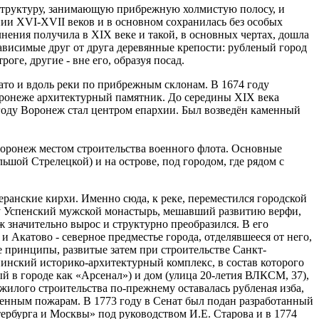
 структуру, занимающую прибрежную холмистую полосу, и
ии XVI-XVII веков и в основном сохранилась без особых
нения получила в XIX веке и такой, в основных чертах, дошла
зависимые друг от друга деревянные крепости: рубленый город
ге, другие - вне его, образуя посад.
лато и вдоль реки по прибрежным склонам. В 1674 году
Воронеже архитектурный памятник. До середины XIX века
 году Воронеж стал центром епархии. Был возведён каменный
л Воронеж местом строительства военного флота. Основные
шой Стрелецкой) и на острове, под городом, где рядом с
ранские кирхи. Именно сюда, к реке, переместился городской
оду Успенский мужской монастырь, мешавший развитию верфи,
 значительно вырос и структурно преобразился. В его
и Акатово - северное предместье города, отделявшееся от него,
 принципы, развитые затем при строительстве Санкт-
нинский историко-архитектурный комплекс, в состав которого
 в городе как «Арсенал») и дом (улица 20-летия ВЛКСМ, 37),
жилого строительства по-прежнему оставалась рубленая изба,
женным пожарам. В 1773 году в Сенат был подан разработанный
рбурга и Москвы» под руководством И.Е. Старова и в 1774