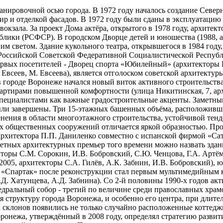
анировочной осью города. В 1972 году началось создание Север
р и отделкой фасадов. В 1972 году были сданы в эксплуатацию
овокзала. За проект Дома актёра, открытого в 1978 году, архите
лики (РСФСР). В городском Дворце детей и юношества (1988, ар
 светом. Здание кукольного театра, открывшегося в 1984 году, 
Российской Советской Федеративной Социалистической Республ
рвых посетителей - Дворец спорта «Юбилейный» (архитекторы В.
Евсеев, М. Евсеева), является отголоском советской архитектуры
 городе Воронеже начался новый виток активного строительства
вартирами повышенной комфортности (улица Никитинская, 7, арх
пециалистами как важные градостроительные акценты. Заметным
ыли завершены. Три 15-этажных башенных объёма, расположивши
енения в области многоэтажного строительства, устойчивой тен
х общественных сооружений отличается яркой образностью. Про
архитектора П.П. Даниленко совместно с испанской фирмой «Сат
аметных архитектурных премьер того времени можно назвать зда
кторы С.М. Сорокин, И.В. Бобровский, С.Ю. Ченцова, Г.А. Артёмо
2005, архитекторы С.А. Гилёв, А.К. Забнин, И.В. Бобровский),
тр «Спартак» после реконструкции стал первым мультимедийным
.Д. Хатунцева, А.Д. Забнина). Со 2-й половины 1990-х годов ак
дральный собор - третий по величине среди православных храм
структуру города Воронежа, и особенно его центра, при длител
 склонов появились не только случайно расположенные коттедж
ронежа, утверждённый в 2008 году, определял стратегию развит