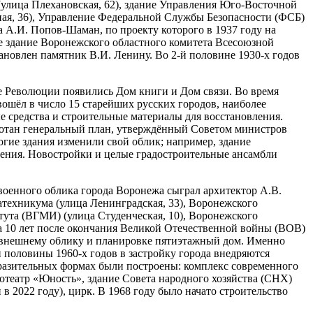
(улица Плехановская, 62), здание Управления Юго-Восточной
ьная, 36), Управление Федеральной Службы Безопасности (ФСБ)
а А.И. Попов-Шаман, по проекту которого в 1937 году на
е здание Воронежского областного комитета Всесоюзной
ановлен памятник В.И. Ленину. Во 2-й половине 1930-х годов
те Революции появились Дом книги и Дом связи. Во время
ошёл в число 15 старейших русских городов, наиболее
 средства и строительные материалы для восстановления.
аботан генеральный план, утверждённый Советом министров
гие здания изменили свой облик; например, здание
ения. Новостройки и целые градостроительные ансамбли
оенного облика города Воронежа сыграл архитектор А.В.
иатехникума (улица Ленинградская, 33), Воронежского
тута (ВГМИ) (улица Студенческая, 10), Воронежского
За 10 лет после окончания Великой Отечественной войны (ВОВ)
о внешнему облику и планировке пятиэтажный дом. Именно
половины 1960-х годов в застройку города внедряются
ыразительных формах были построены: комплекс современного
театр «Юность», здание Совета народного хозяйства (СНХ)
 2022 году), цирк. В 1968 году было начато строительство