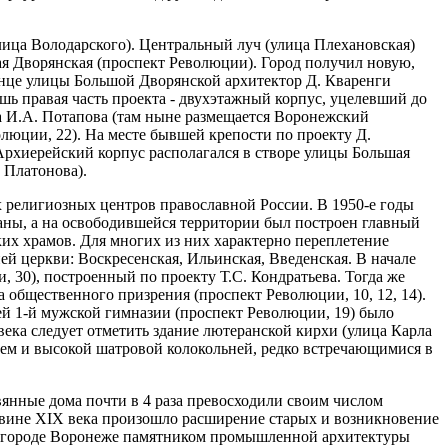
ица Володарского). Центральный луч (улица Плехановская)
шая Дворянская (проспект Революции). Город получил новую,
онце улицы Большой Дворянской архитектор Д. Кваренги
шь правая часть проекта - двухэтажный корпус, уцелевший до
ра И.А. Потапова (там ныне размещается Воронежский
люции, 22). На месте бывшей крепости по проекту Д.
Архиерейский корпус располагался в створе улицы Большая
 Платонова).
 религиозных центров православной России. В 1950-е годы
ны, а на освободившейся территории был построен главный
ких храмов. Для многих из них характерно переплетение
ей церкви: Воскресенская, Ильинская, Введенская. В начале
, 30), построенный по проекту Т.С. Кондратьева. Тогда же
общественного призрения (проспект Революции, 10, 12, 14).
ей 1-й мужской гимназии (проспект Революции, 19) было
ека следует отметить здание лютеранской кирхи (улица Карла
ием и высокой шатровой колокольней, редко встречающимися в
янные дома почти в 4 раза превосходили своим числом
ловине XIX века произошло расширение старых и возникновение
В городе Воронеже памятником промышленной архитектуры