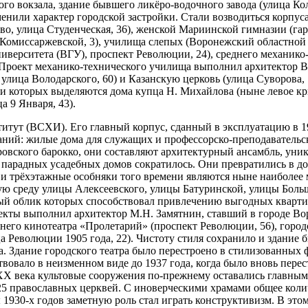
 вокзала, здание бывшего ликёро-водочного завода (улица Коль
енили характер городской застройки. Стали возводиться корпуса
тво, улица Студенческая, 36), женской Мариинской гимназии (г
Комиссаржевской, 3), училища слепых (Воронежский областной 
иверситета (ВГУ), проспект Революции, 24), среднего механик
 Проект механико-технического училища выполнил архитектор В.
лица Володарского, 60) и Казанскую церковь (улица Суворова, 7
ди которых выделяются дома купца Н. Михайлова (ныне левое кр
 9 Января, 43).
итут (ВСХИ). Его главный корпус, сданный в эксплуатацию в 19
ний: жилые дома для служащих и профессорско-преподавательско
овского барокко, они составляют архитектурный ансамбль, уник
е парадных усадебных домов сократилось. Они превратились в д
- и трёхэтажные особняки того времени являются ныне наиболе
ю среду улицы Алексеевского, улицы Батуринской, улицы Боль
й облик которых способствовал привлечению выгодных квартиро
роекты выполнил архитектор М.Н. Замятнин, ставший в городе В
него кинотеатра «Пролетарий» (проспект Революции, 56), город
а Революции 1905 года, 22). Чистоту стиля сохранило и здание
. Здание городского театра было перестроено в стилизованных 
твовало в неизменном виде до 1937 года, когда было вновь пере
 XX века культовые сооружения по-прежнему оставались главн
 25 православных церквей. С иноверческими храмами общее коли
1930-х годов заметную роль стал играть конструктивизм. В это