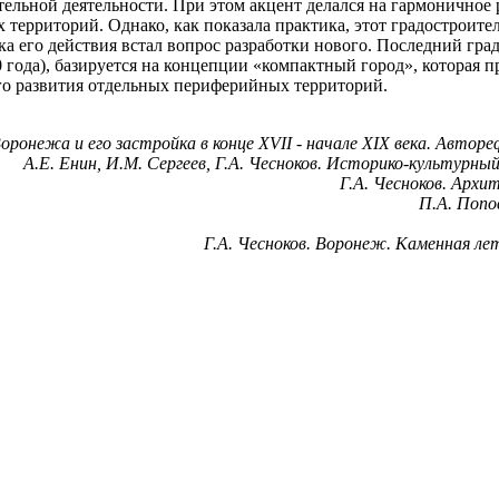
тельной деятельности. При этом акцент делался на гармонично
х территорий. Однако, как показала практика, этот градостроит
ка его действия встал вопрос разработки нового. Последний гра
года), базируется на концепции «компактный город», которая п
ного развития отдельных периферийных территорий.
онежа и его застройка в конце XVII - начале XIX века. Авторе
А.Е. Енин, И.М. Сергеев, Г.А. Чесноков. Историко-культурны
Г.А. Чесноков. Архи
П.А. Попо
Г.А. Чесноков. Воронеж. Каменная ле