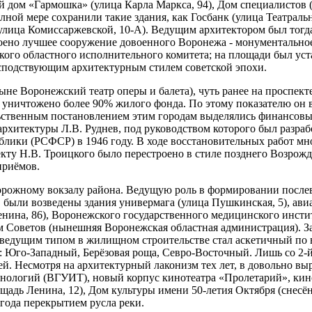
 дом «Гармошка» (улица Карла Маркса, 94), Дом специалистов 
лной мере сохранили такие здания, как Госбанк (улица Театрал
 улица Комиссаржевской, 10-А). Ведущим архитектором был тогд
оено лучшее сооружение довоенного Воронежа - монументально
ого областного исполнительного комитета; на площади был уст
сподствующим архитектурным стилем советской эпохи.
ныне Воронежский театр оперы и балета), чуть ранее на проспек
уничтожено более 90% жилого фонда. По этому показателю он в
ьственным постановлением этим городам выделялись финансовые
архитектуры Л.В. Руднев, под руководством которого был разр
ики (РСФСР) в 1946 году. В ходе восстановительных работ мно
у Н.В. Троицкого было перестроено в стиле позднего Возрожд
приёмов.
рожному вокзалу района. Ведущую роль в формировании послев
ов были возведены здания универмага (улица Пушкинская, 5), ав
енина, 86), Воронежского государственного медицинского инсти
ом Советов (нынешняя Воронежская областная администрация). 
ов ведущим типом в жилищном строительстве стал аскетичный п
Юго-Западный, Берёзовая роща, Севро-Восточный. Лишь со 2-й 
ей. Несмотря на архитектурный лаконизм тех лет, в довольно в
нологий (ВГУИТ), новый корпус кинотеатра «Пролетарий», кино
дь Ленина, 12), Дом культуры имени 50-летия Октября (снесён в
года перекрытием русла реки.