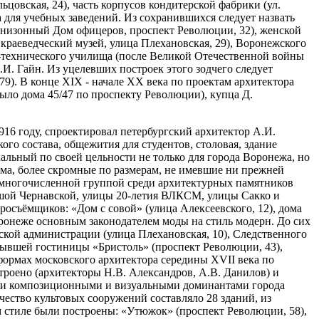
цовская, 24), часть корпусов кондитерской фабрики (ул.
 для учебных заведений. Из сохранившихся следует назвать
арнизонный Дом офицеров, проспект Революции, 32), женской
краеведческий музей, улица Плехановская, 29), Воронежского
о-технического училища (после Великой Отечественной войны
И. Гайн. Из уцелевших построек этого зодчего следует
9). В конце XIX - начале XX века по проектам архитектора
ыло дома 45/47 по проспекту Революции), купца Д.
16 году, спроектировал петербургский архитектор А.И.
го состава, общежития для студентов, столовая, здание
альный по своей цельности не только для города Воронежа, но
ома, более скромные по размерам, не имевшие ни прежней
е многочисленной группой среди архитектурных памятников
шой Чернавской, улицы 20-летия ВЛКСМ, улицы Сакко и
съёмщиков: «Дом с совой» (улица Алексеевского, 12), дома
оронеже основным законодателем моды на стиль модерн. До сих
ской администрации (улица Плехановская, 10), Следственного
 бывшей гостиницы «Бристоль» (проспект Революции, 43),
формах московского архитектора середины XVII века по
строено (архитекторы Н.В. Александров, А.В. Данилов) и
ыми композиционными и визуальными доминантами города
чество культовых сооружений составляло 28 зданий, из
м стиле были построены: «Утюжок» (проспект Революции, 58),