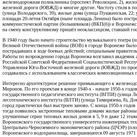
железнодорожная поликлиника (проспект Революции, 2), жилой
железной дороги (ЮВЖД) и многие другие. Чистоту стиля в по
(улица Володарского, 39), жилые дома (улица Пушкинская, 22;
площади 20-летия Октября (ныне площадь Ленина) было постр
коммунистической партии (большевиков) (ВКП(б)) и Воронежск
на смену конструктивизму пришёл неоклассицизм, ставший го
В 1940 году было начато строительство музыкального театра (
Великой Отечественной войны (ВОВ) в городе Воронеже было 
пострадавших в ходе боевых действий; специальным правител
Работы по возрождению города Воронежа возглавил академик 
Российской Советской Федеративной Социалистической Республ
Управления Юго-Восточной железной дороги (ЮВЖД) по проект
создавались с использованием классических композиционных 
Интересно архитектурное решение примыкающего к железнодо
Миронов. По его проектам в конце 1940-х - начале 1950-х год
государственного педагогического института (ВГПИ) (улица Л
лесотехнического института (ВЛТИ) (улица Тимирязева, 8), Д
город практически был выстроен заново. С конца 1950-х год
тогда появились застроенные типовыми домами жилые районы: 
улучшенные серии типовых жилых домов в 5, 9 и даже 12 этаж
Воронежского государственного университета инженерных тех
Центрально-Черноземного экономического района (ЦЧЭР) (площа
Воронежского водохранилища, завершившееся 09 августа 1971 