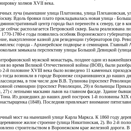
нировку холмов XVII века.
чных луча (нынешние улица Платонова, улица Плехановская, ул
Москву. Вдоль бровки плато прокладывалась новая улица - Боль
дминистративный центр города был перенесён к северу, где в к
де сейчас располагается Петровский сквер. Была реализована ли
В 1770-1780-е годы появились особняк Воронежского губернато
ие, выкупленное казной для резиденции губернаторов (пр. Рево
омплекс города - Архиерейское подворье и семинария. Главный 
олокольня замыкала перспективу улицы Большой Девицкой (улица
Митрофановский мужской монастырь, позднее один из важнейших
ия во время Великой Отечественной войны (ВОВ), были разобра
о 2-й половине XVIII века было возведено 11 каменных приходс
о тогда возникли в городе Воронеже сохранившиеся до наших дн
лассицизма, в том числе дом В.В. Тулинова (проспект Революции
вной семинарии (проспект Революции, 29) и больницы Приказа 
, 27) с лепными масками львов на главном фасаде. Здание бывш
 Тона. Из дошедших до наших дней построек 1-й половины XIX в
Монастырщенка (1848). Последняя привлекает внимание пятиглав
очный мост на нынешней улице Карла Маркса. К 1860 году дерев
 деревянное жилое строение (улица Никитинская, 2). Во 2-й по
овлено строительством в Воронежском крае железной дороги. 