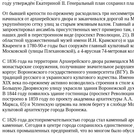
году утверждён Екатериной II. Генеральный план сохранил пла
От бывшей крепости по-прежнему расходились три несимметри
начинался от архиерейского двора и заканчивался дорогой на 
укрупнённую сетку улиц за старым земляным валом. Главный а
запроектировал ансамбль присутственных мест примерно там, г
наших дней в перестроенном виде (проспект Революции, 21). 
областной художественный музей имени И.Н. Крамского) и здан
Кваренги в 1780-90-е годы был сооружён главный культовый к
Московской (улицы Плехановской), а 4-ярусная 74-метровая к
С 1836 года на территории Архиерейского двора размещался 
монастырские сооружения, получившие значительное разрушен
корпус Воронежского государственного университета (ВГУ). В
традиций русского и украинского культового зодчества. Именн
XIX века по-прежнему активно возводились строения в стиле к
Большую Дворянскую улицу украсили здания Воронежской духо
В 1844 году появилось здание гостиницы (проспект Революции
построено в 1859 году по проекту академика архитектуры А.А.
Маркса, 65) и Успенскую церковь на левом берегу в слободе 
культовой архитектуре города Воронежа.
С 1826 года достопримечательностью города стал каменный ар
каменные. Сегодня в центре города сохранилось единственное
новых промышленных предприятий, что во многом было обусл