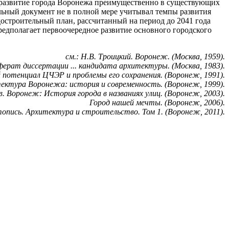
е развитие города Воронежа преимущественно в существующих
ельный документ не в полной мере учитывал темпы развития
достроительный план, рассчитанный на период до 2041 года
редполагает первоочередное развитие основного городского
см.: Н.В. Троицкий. Воронеж. (Москва, 1959).
ферат диссертации ... кандидата архитектуры. (Москва, 1983).
й потенциал ЦЧЭР и проблемы его сохранения. (Воронеж, 1991).
тектура Воронежа: история и современность. (Воронеж, 1999).
в. Воронеж: История города в названиях улиц. (Воронеж, 2003).
Город нашей мечты. (Воронеж, 2006).
топись. Архитектура и строительство. Том 1. (Воронеж, 2011).