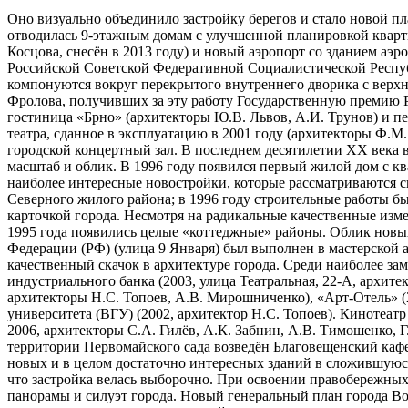
Оно визуально объединило застройку берегов и стало новой пл
отводилась 9-этажным домам с улучшенной планировкой кварти
Косцова, снесён в 2013 году) и новый аэропорт со зданием аэр
Российской Советской Федеративной Социалистической Респуб
компонуются вокруг перекрытого внутреннего дворика с верхним
Фролова, получивших за эту работу Государственную премию 
гостиница «Брно» (архитекторы Ю.В. Львов, А.И. Трунов) и пе
театра, сданное в эксплуатацию в 2001 году (архитекторы Ф.М. 
городской концертный зал. В последнем десятилетии XX века в
масштаб и облик. В 1996 году появился первый жилой дом с к
наиболее интересные новостройки, которые рассматриваются с
Северного жилого района; в 1996 году строительные работы б
карточкой города. Несмотря на радикальные качественные изм
1995 года появились целые «коттеджные» районы. Облик новы
Федерации (РФ) (улица 9 Января) был выполнен в мастерской 
качественный скачок в архитектуре города. Среди наиболее з
индустриального банка (2003, улица Театральная, 22-А, архите
архитекторы Н.С. Топоев, А.В. Мирошниченко), «Арт-Отель» (
университета (ВГУ) (2002, архитектор Н.С. Топоев). Кинотеа
2006, архитекторы С.А. Гилёв, А.К. Забнин, А.В. Тимошенко, Г
территории Первомайского сада возведён Благовещенский кафе
новых и в целом достаточно интересных зданий в сложившуюся 
что застройка велась выборочно. При освоении правобережных
панорамы и силуэт города. Новый генеральный план города Во