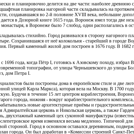
чески и планировочно делится на две части: наиболее древнюю
дшафтная планировка нагорной части складывалась на протяжен
ти, создававшаяся во 2-й половине XVIII века, небольшие допол
дается в Дозорной книге 1615 года. Воронеж имел тогда две не
онастыря, в Воронеже было 7 слобод, одни располагались в остро
кладывалась стихийно. Город развивался в сторону нагорного п
стыре. Сохранившаяся от неё колокольня - старейший в городе 
ния. Первый каменный жилой дом построен в 1676 году. В 1682
с 1696 года, когда Пётр I, готовясь к Азовскому походу, избра
современной топографии, от улицы Чернышевского до улицы Боль
, дом Петра I.
циалистов были построены дома в европейском стиле и две люте
енной улицей Карла Маркса), которая вела на Москву. В 1700 г
кую. Будучи в течение 15 лет центром кораблестроения, Воронеж
арого города, нижняя - вокруг кораблестроительного комплекса, 
рабатывались новые архитектурные приёмы и градостроительные
ая Адмиралтейская церковь и Никольская церковь, а также Гарде
ь, двухэтажный каменный цех суконной мануфактуры (известный
слепетровское время изменялся весьма медленно. Типичной для 
вой стороной. Город в основном оставался деревянным, подвер
ан города. Он был доработан в «Комиссии строений Санкт-Пете