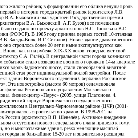
ного жилого района; в формировании его облика ведущая роль
 первый в истории города крытый рынок (архитектор Л.В.
ктор В.А. Быховский был удостоен Государственной премии
хитекторы В.А. Быховский, А.Г. Бузов) все помещения
было создано по проекту архитекторов Н.С. Топоева и В.Г.
ики (РСФСР). В 1985 году приняла первых гостей 10-этажная
В. Засядь-Волк, И.Г. Сигалов). Новое здание драматического
: оно строилось более 20 лет и ныне эксплуатируется как
. Вновь, как и на рубеже XIX-XX веков, город меняет свой
итектор С.А. Гилёв). В центральной части города возникают
 событием стало возведение военного городка в 14-м квартале
хся вдоль Задонского шоссе, стали своеобразной визитной
денцией стал рост индивидуальной жилой застройки. После
ект здания Воронежского отделения Сбербанка Российской
о». Эта новостройка (высота 60 метров) ознаменовала
ние филиала Регионального управления Московского
ва), бизнес-центр «Парус» (2005, улица Платонова, 4,
 юридический корпус Воронежского государственного
 комплексом в Центрально-Черноземном районе (ЦЧР) (2001-
тивизировалось строительство храмов. В 1998-2011 на
ов России (архитектор В.П. Шевелёв). Активное внедрение
ьном отсутствии нового генерального плана привело к тому,
и, но и многоэтажные здания, резко меняющие масштаб
ия города на ближайшие 15-20 лет и значительно расширял