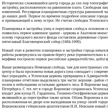
Исторически сложившийся центр города до сих пор топографи
застройку, расположенную на равнинном плато. Свободная лан
изменений. Регулярная планировочная структура равнинной час
до наших дней. Первое по времени подробное описание города 
и примыкающий к нему острог. Не считая слободки Успенского м
Планировка и застройка улиц и переулков слобод в основном с
появилось первое каменное здание - церковь в Акатовом мона
основу городского жилого фонда составляли деревянные строе
пятиглавый Благовещенский собор (1684-1690).
Новый этап в развитии планировки и застройки города начался 
работы развернулись на правом берегу реки (применительно к 
верфями построили первое российское адмиралтейство, цейхгауз
Выше размещалась Немецкая слобода, там для иностранных спе
центр и была проложена новая дорога (она совпадает с соврем
был упразднён, а Успенская церковь превращена в Адмиралтейс
планировке отчётливо выделялись три части: верхняя - район ст
полем и небольшими остатками древнего леса. В Воронеже вы
Петербурга. С тех лет в городе Воронеже сохранилась Успенск
входит дом купца П. Гарденина, Тихвино-Онуфриевская церков
являвшийся до перестройки также цехом. Облик Воронежа в по
расположенная во дворе или выходившая на улицу своей торце
Воронежским губернским архитектором Н.Н. Невским новый пл