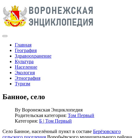
Главная
География
Здравоохранение
Культура
Население
Экология
Этнография
Туризм
Банное, село
By
Воронежская Энциклопедия
Родительская категория:
Том Первый
Категория:
Б | Том Первый
Село Банное, населённый пункт в составе
Берёзовского
сельского поселения
Воробьёвского муниципального района