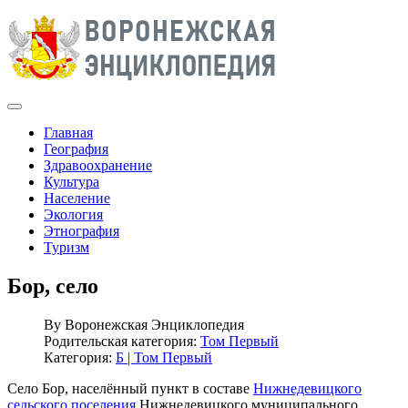
Главная
География
Здравоохранение
Культура
Население
Экология
Этнография
Туризм
Бор, село
By
Воронежская Энциклопедия
Родительская категория:
Том Первый
Категория:
Б | Том Первый
Село Бор, населённый пункт в составе
Нижнедевицкого
сельского поселения
Нижнедевицкого муниципального