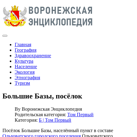
Главная
География
Здравоохранение
Культура
Население
Экология
Этнография
Туризм
Большие Базы, посёлок
By
Воронежская Энциклопедия
Родительская категория:
Том Первый
Категория:
Б | Том Первый
Посёлок Большие Базы, населённый пункт в составе
Ольховатского городского поселения
Ольховатского