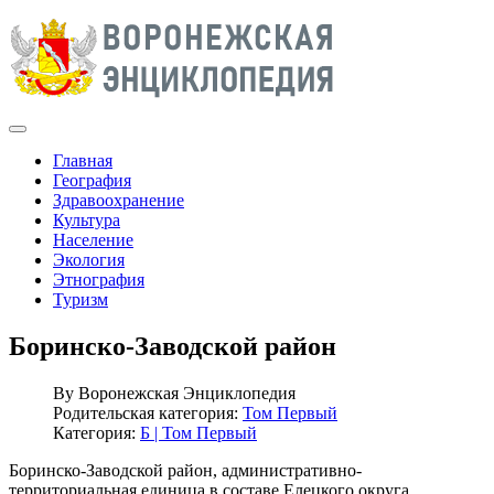
Главная
География
Здравоохранение
Культура
Население
Экология
Этнография
Туризм
Боринско-Заводской район
By
Воронежская Энциклопедия
Родительская категория:
Том Первый
Категория:
Б | Том Первый
Боринско-Заводской район, административно-
территориальная единица в составе Елецкого округа