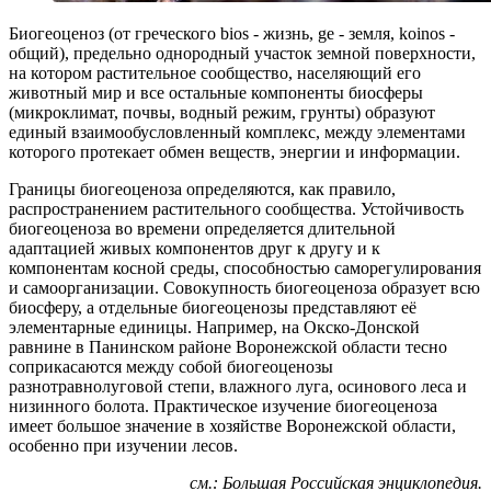
Биогеоценоз (от греческого bios - жизнь, ge - земля, koinos -
общий), предельно однородный участок земной поверхности,
на котором растительное сообщество, населяющий его
животный мир и все остальные компоненты биосферы
(микроклимат, почвы, водный режим, грунты) образуют
единый взаимообусловленный комплекс, между элементами
которого протекает обмен веществ, энергии и информации.
Границы биогеоценоза определяются, как правило,
распространением растительного сообщества. Устойчивость
биогеоценоза во времени определяется длительной
адаптацией живых компонентов друг к другу и к
компонентам косной среды, способностью саморегулирования
и самоорганизации. Совокупность биогеоценоза образует всю
биосферу, а отдельные биогеоценозы представляют её
элементарные единицы. Например, на Окско-Донской
равнине в Панинском районе Воронежской области тесно
соприкасаются между собой биогеоценозы
разнотравнолуговой степи, влажного луга, осинового леса и
низинного болота. Практическое изучение биогеоценоза
имеет большое значение в хозяйстве Воронежской области,
особенно при изучении лесов.
см.: Большая Российская энциклопедия.