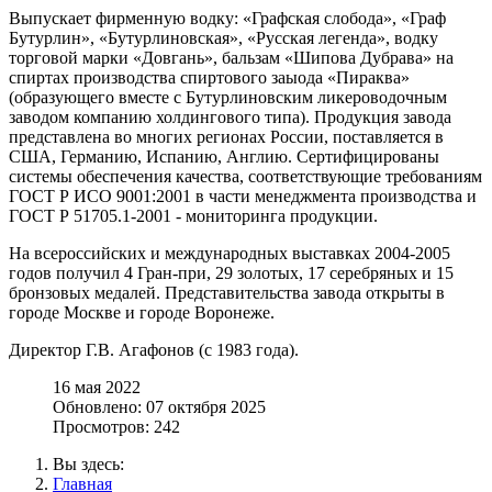
Выпускает фирменную водку: «Графская слобода», «Граф
Бутурлин», «Бутурлиновская», «Русская легенда», водку
торговой марки «Довгань», бальзам «Шипова Дубрава» на
спиртах производства спиртового заыода «Пираква»
(образующего вместе с Бутурлиновским ликероводочным
заводом компанию холдингового типа). Продукция завода
представлена во многих регионах России, поставляется в
США, Германию, Испанию, Англию. Сертифицированы
системы обеспечения качества, соответствующие требованиям
ГОСТ Р ИСО 9001:2001 в части менеджмента производства и
ГОСТ Р 51705.1-2001 - мониторинга продукции.
На всероссийских и международных выставках 2004-2005
годов получил 4 Гран-при, 29 золотых, 17 серебряных и 15
бронзовых медалей. Представительства завода открыты в
городе Москве и городе Воронеже.
Директор Г.В. Агафонов (с 1983 года).
16 мая 2022
Обновлено: 07 октября 2025
Просмотров: 242
Вы здесь:
Главная