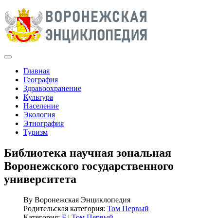
Главная
География
Здравоохранение
Культура
Население
Экология
Этнография
Туризм
Библиотека научная зональная
Воронежского государственного
университета
By
Воронежская Энциклопедия
Родительская категория:
Том Первый
Категория:
Б | Том Первый