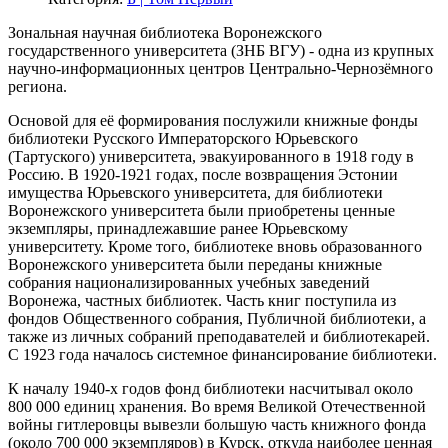
Зональная научная библиотека Воронежского
государственного университета (ЗНБ ВГУ) - одна из крупных
научно-информационных центров Центрально-Чернозёмного
региона.
Основой для её формирования послужили книжные фонды
библиотеки Русского Императорского Юрьевского
(Тартуского) университета, эвакуированного в 1918 году в
Россию. В 1920-1921 годах, после возвращения Эстонии
имущества Юрьевского университета, для библиотеки
Воронежского университета были приобретены ценные
экземпляры, принадлежавшие ранее Юрьевскому
университету. Кроме того, библиотеке вновь образованного
Воронежского университета были переданы книжные
собрания национализированных учебных заведений
Воронежа, частных библиотек. Часть книг поступила из
фондов Общественного собрания, Публичной библиотеки, а
также из личных собраний преподавателей и библиотекарей.
С 1923 года началось системное финансирование библиотеки.
К началу 1940-х годов фонд библиотеки насчитывал около
800 000 единиц хранения. Во время Великой Отечественной
войны гитлеровцы вывезли большую часть книжного фонда
(около 700 000 экземпляров) в Курск, откуда наиболее ценная