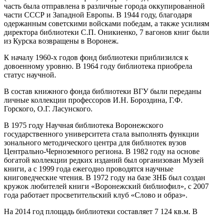
часть была отправлена в различные города оккупированной
части СССР и Западной Европы. В 1944 году, благодаря
одержанным советскими войсками победам, а также усилиям
директора библиотеки С.П. Оникиенко, 7 вагонов книг были
из Курска возвращены в Воронеж.
К началу 1960-х годов фонд библиотеки приблизился к
довоенному уровню. В 1964 году библиотека приобрела
статус научной.
В состав книжного фонда библиотеки ВГУ были переданы
личные коллекции профессоров И.Н. Бороздина, Г.Ф.
Горского, О.Г. Ласунского.
В 1975 году Научная библиотека Воронежского
государственного университета стала выполнять функции
зонального методического центра для библиотек вузов
Центрально-Черноземного региона. В 1982 году на основе
богатой коллекции редких изданий был организован Музей
книги, а с 1999 года ежегодно проводятся научные
книговедческие чтения. В 1972 году на базе ЗНБ был создан
кружок любителей книги «Воронежский библиофил», с 2007
года работает просветительский клуб «Слово и образ».
На 2014 год площадь библиотеки составляет 7 124 кв.м. В