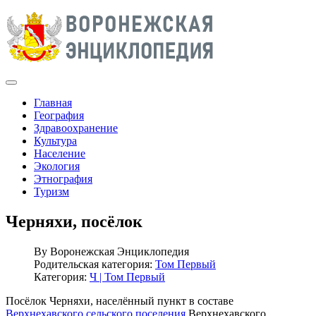
Главная
География
Здравоохранение
Культура
Население
Экология
Этнография
Туризм
Черняхи, посёлок
By
Воронежская Энциклопедия
Родительская категория:
Том Первый
Категория:
Ч | Том Первый
Посёлок Черняхи, населённый пункт в составе
Верхнехавского сельского поселения
Верхнехавского