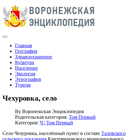
Главная
География
Здравоохранение
Культура
Население
Экология
Этнография
Туризм
Чехуровка, село
By
Воронежская Энциклопедия
Родительская категория:
Том Первый
Категория:
Ч | Том Первый
Село Чехуровка, населённый пункт в составе
Таловского
сельского поселения
Кантемировского муниципального