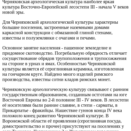
Черняховская археологическая культура наиболее яркая
культура Восточно-Европейской лесостепи III - начала V веков
новой эры.
Для Черняховской археологической культуры характерны
большие поселения, застроенные наземными домами
каркасной конструкции с обмазанной глиной стенами,
известны и полуземлянки с очагами и печами.
Основное занятие населения - пашенное земледелие и
придомное скотоводство. Погребальную обрядность отличает
сосуществование обрядов трупоположения и трупосожжения
на стороне в урнах и ямах. Особенностью Черняховской
культуры является её сероглиняная керамика, изготовленная
на гончарном круге. Найдено много изделий римского
производства, известны сотни кладов римских монет.
Черняховскую археологическую культуру связывают с ранним
государственным образованием, созданным остготами на юге
Восточной Европы во 2-й половине III - IV веков. В лесостепи
её носителями были ранние славяне, в степи - сарматы, в
Прикарпатье - фракийцы. Нашествие гуннов конца IV века
положило конец развитию Черняховской культуре. В
Воронежской области её проявления (сероглиняная посуда,
домостроительство и прочее) присутствуют на поселениях у