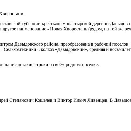
Хворостани.
Московской губернии крестьяне монастырской деревни Давыдова
 другое наименование - Новая Хворостань (рядом, на той же реч
ентром Давыдовского района, преобразована в рабочий посёлок.
 «Сельхозтехники», колхоз «Давыдовский», средняя и восьмилет
 написал такие строки о своём родном поселке:
рей Степанович Кошелев и Виктор Ильич Ливенцев. В Давыдовк