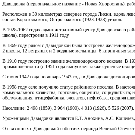
Давыдовка (первоначальное название - Новая Хворостань), ра
Расположен в 30 километрах севернее города Лиски, вдоль ле
состав Коротоякского, Острогожского (1923-1928) уездов.
В 1928-1962 годах административный центр Давыдовского район
школа), перестроена в 1911 году.
В 1869 году рядом с Давыдовкой была построена железнодорож
2 школы, 12 ветряных и 2 водяные мельницы, 6 кирпичных завод
В 1910 году построено здание железнодорожного вокзала. В 19
промышленности (с 1951 года выпускает также сушеные овощи
С июня 1942 года по январь 1943 года в Давыдовке дислоциров
В 1958 году село получило статус районного поселка. В наст
коммунального хозяйства, торговли, общепита, соцкультбыта; 
обслуживания, птицефабрика, элеватор, нефтебаза, средняя шко
Население: 2 498 (1859), 3 964 (1900), 4 013 (1926), 5 526 (2007),
Уроженцами Давыдовки являются Е.Т. Анохина, А.С. Кошелев, 
О связанных с Давыдовкой событиях периода Великой Отечест