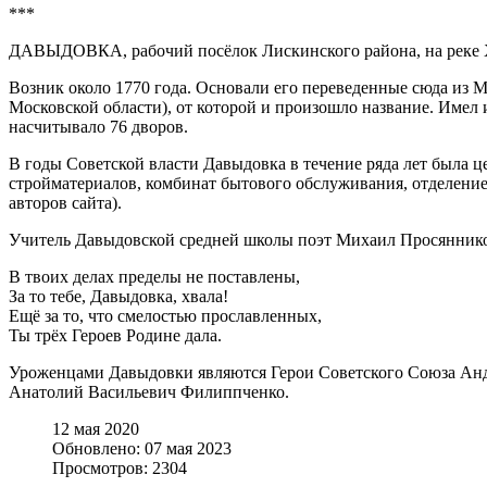
***
ДАВЫДОВКА, рабочий посёлок Лискинского района, на реке 
Возник около 1770 года. Основали его переведенные сюда из 
Московской области), от которой и произошло название. Имел и
насчитывало 76 дворов.
В годы Советской власти Давыдовка в течение ряда лет была ц
стройматериалов, комбинат бытового обслуживания, отделение
авторов сайта).
Учитель Давыдовской средней школы поэт Михаил Просянников
В твоих делах пределы не поставлены,
За то тебе, Давыдовка, хвала!
Ещё за то, что смелостью прославленных,
Ты трёх Героев Родине дала.
Уроженцами Давыдовки являются Герои Советского Союза Анд
Анатолий Васильевич Филиппченко.
12 мая 2020
Обновлено: 07 мая 2023
Просмотров: 2304