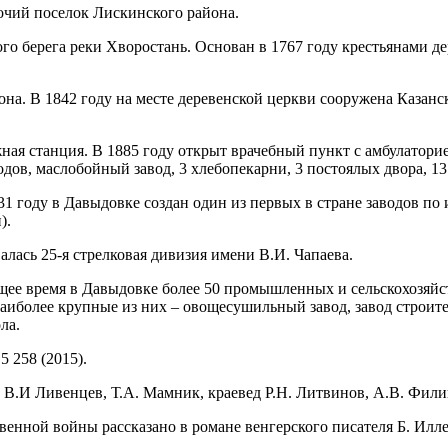
бочий поселок Лискинского района.
вого берега реки Хворостань. Основан в 1767 году крестьянами
а. В 1842 году на месте деревенской церкви сооружена Казанск
ная станция. В 1885 году открыт врачебный пункт с амбулатори
ов, маслобойный завод, 3 хлебопекарни, 3 постоялых двора, 13 
31 году в Давыдовке создан один из первых в стране заводов п
).
алась 25-я стрелковая дивизия имени В.И. Чапаева.
оящее время в Давыдовке более 50 промышленных и сельскохозя
наиболее крупные из них – овощесушильный завод, завод строит
ла.
 5 258 (2015).
В.И Ливенцев, Т.А. Мамник, краевед Р.Н. Литвинов, А.В. Фили
венной войны рассказано в романе венгерского писателя Б. Ил